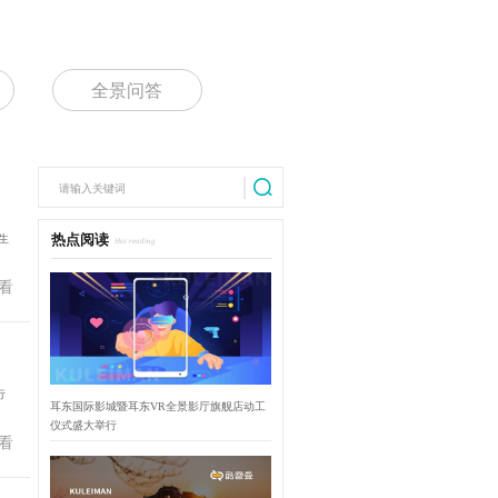
全景问答
生
热点阅读
Hot reading
看
行
耳东国际影城暨耳东VR全景影厅旗舰店动工
仪式盛大举行
看