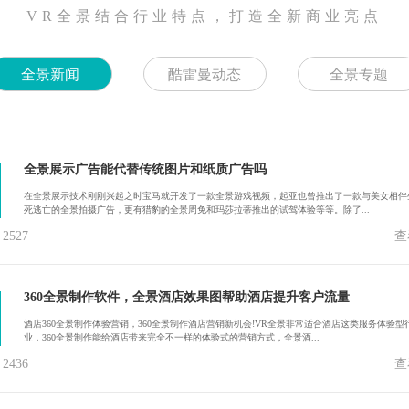
VR全景结合行业特点，打造全新商业亮点
全景新闻
酷雷曼动态
全景专题
全景展示广告能代替传统图片和纸质广告吗
在全景展示技术刚刚兴起之时宝马就开发了一款全景游戏视频，起亚也曾推出了一款与美女相伴
死逃亡的全景拍摄广告，更有猎豹的全景周免和玛莎拉蒂推出的试驾体验等等。除了...
527
查
360全景制作软件，全景酒店效果图帮助酒店提升客户流量
酒店360全景制作体验营销，360全景制作酒店营销新机会!VR全景非常适合酒店这类服务体验型
业，360全景制作能给酒店带来完全不一样的体验式的营销方式，全景酒...
436
查