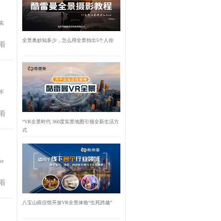
实
全景奥妙知多少，怎么用全景拍出5个人你
看
不
看
“VR全景时代 360度实景地图引领全新生活方
式
r
看
八宝山殡仪馆开放VR全景体验“生死跨越”