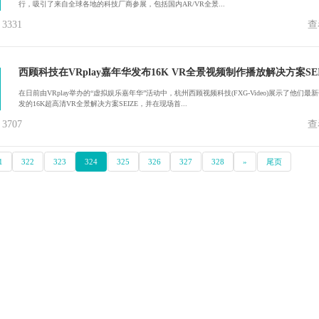
行，吸引了来自全球各地的科技厂商参展，包括国内AR/VR全景...
331
查
西顾科技在VRplay嘉年华发布16K VR全景视频制作播放解决方案SEI
在日前由VRplay举办的“虚拟娱乐嘉年华”活动中，杭州西顾视频科技(FXG-Video)展示了他们最
发的16K超高清VR全景解决方案SEIZE，并在现场首...
707
查
1
322
323
324
325
326
327
328
»
尾页