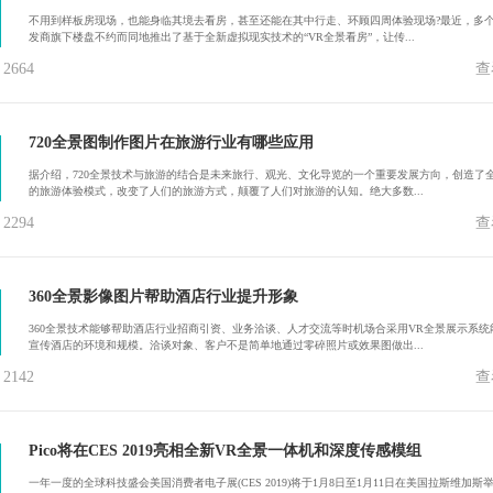
不用到样板房现场，也能身临其境去看房，甚至还能在其中行走、环顾四周体验现场?最近，多
发商旗下楼盘不约而同地推出了基于全新虚拟现实技术的“VR全景看房”，让传...
664
查
720全景图制作图片在旅游行业有哪些应用
据介绍，720全景技术与旅游的结合是未来旅行、观光、文化导览的一个重要发展方向，创造了
的旅游体验模式，改变了人们的旅游方式，颠覆了人们对旅游的认知。绝大多数...
294
查
360全景影像图片帮助酒店行业提升形象
360全景技术能够帮助酒店行业招商引资、业务洽谈、人才交流等时机场合采用VR全景展示系统
宣传酒店的环境和规模。洽谈对象、客户不是简单地通过零碎照片或效果图做出...
142
查
Pico将在CES 2019亮相全新VR全景一体机和深度传感模组
一年一度的全球科技盛会美国消费者电子展(CES 2019)将于1月8日至1月11日在美国拉斯维加斯