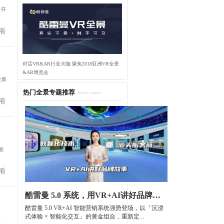
个开
看
对话VR&AR行业大咖 聚焦2018亚洲VR全景
&AR博览会
全新
热门全景专题推荐
Partner column
看
能
看
酷雷曼 5.0 系统，用VR+AI讲好品牌故事
酷雷曼 5.0 VR+AI 智能营销系统强势登场，以「沉浸
式体验 × 智能化交互」的黄金组合，重新定...
举