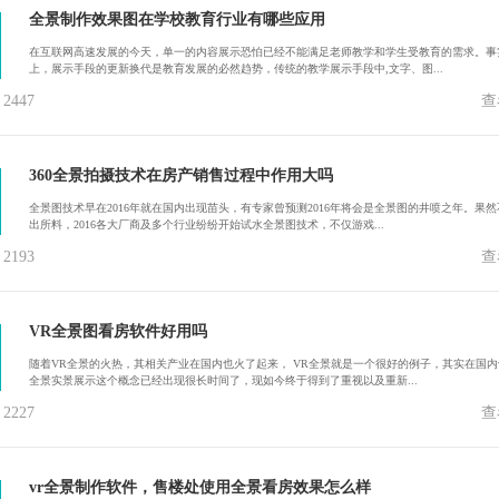
全景制作效果图在学校教育行业有哪些应用
在互联网高速发展的今天，单一的内容展示恐怕已经不能满足老师教学和学生受教育的需求。事
上，展示手段的更新换代是教育发展的必然趋势，传统的教学展示手段中,文字、图...
447
查
360全景拍摄技术在房产销售过程中作用大吗
全景图技术早在2016年就在国内出现苗头，有专家曾预测2016年将会是全景图的井喷之年。果然
出所料，2016各大厂商及多个行业纷纷开始试水全景图技术，不仅游戏...
193
查
VR全景图看房软件好用吗
随着VR全景的火热，其相关产业在国内也火了起来， VR全景就是一个很好的例子，其实在国内v
全景实景展示这个概念已经出现很长时间了，现如今终于得到了重视以及重新...
227
查
vr全景制作软件，售楼处使用全景看房效果怎么样