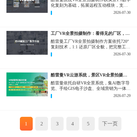
化复刻为基础，拓展远程互动模块，支持
定制，轻量化搭建部署，可挂载在公众
2026-07-30
号、官网等线上平台。
工厂VR全景拍摄制作：看得见的厂区，省下来的成本
酷雷曼工厂VR全景拍摄制作方案依托720°
复刻技术，1:1 还原厂区全貌，把完整工厂
搬进手机、电脑大屏，既是工厂对外拓客
2026-07-30
的数字化名片，也是内部管理、人员培训
的轻量化工具，实实在在解决工厂经营过
程中的多个痛点。
酷雷曼VR云游系统，景区VR全景拍摄制作一站式落地
酷雷曼依托自研VR全景系统，集AI数字导
览、手绘GIS电子沙盘、全域营销为一体，
打造从VR全景拍摄制作到成熟VR云游落
2026-07-29
地案例。
1
2
3
4
5
下一页