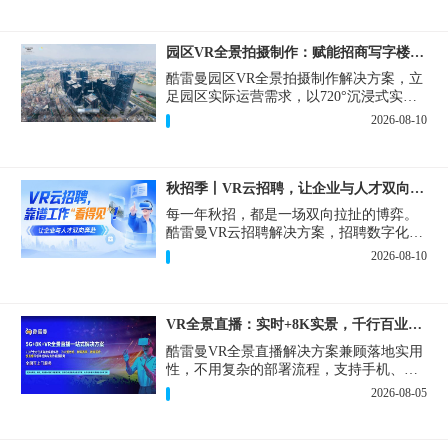
园区VR全景拍摄制作：赋能招商写字楼出租运维巡检多场景
酷雷曼园区VR全景拍摄制作解决方案，立
足园区实际运营需求，以720°沉浸式实景
复刻为核心，精准破解园区对外营销、对
2026-08-10
内管理中的各类痛点，将线下实景转化为
可高效复用的数字资产。
秋招季丨VR云招聘，让企业与人才双向奔赴！
每一年秋招，都是一场双向拉扯的博弈。
酷雷曼VR云招聘解决方案，招聘数字化的
实用工具，告别“信息博弈”，真正实现企
2026-08-10
业与人才双向奔赴。
VR全景直播：实时+8K实景，千行百业的数字化利器
酷雷曼VR全景直播解决方案兼顾落地实用
性，不用复杂的部署流程，支持手机、网
页多端访问，解决各行各业 “看得见、信
2026-08-05
得过、降成本、提转化” 的实际难题。