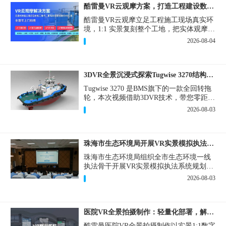
酷雷曼VR云观摩方案，打造工程建设数字化观摩新范式
酷雷曼VR云观摩立足工程施工现场真实环
境，1:1 实景复刻整个工地，把实体观摩会
完整搬到云端线上，兼顾线下实体观摩与
2026-08-04
线上云观摩双重需求，为施工单位、建设
方、监理、监管部门提供一套接地气、可
落地的数字化观摩解决方案。
3DVR全景沉浸式探索Tugwise 3270结构一览
Tugwise 3270 是BMS旗下的一款全回转拖
轮，本次视频借助3DVR技术，带您零距离
透视这艘拖轮的内外构造，沉浸式探索每
2026-08-03
一处细节。
珠海市生态环境局开展VR实景模拟执法专题培训
珠海市生态环境局组织全市生态环境一线
执法骨干开展VR实景模拟执法系统规划建
设和教学培训，持续推进科技赋能生态环
2026-08-03
境执法，夯实队伍办案“基本功”。
医院VR全景拍摄制作：轻量化部署，解决医患真实痛点
酷雷曼医院VR全景拍摄制作以实景1:1数字