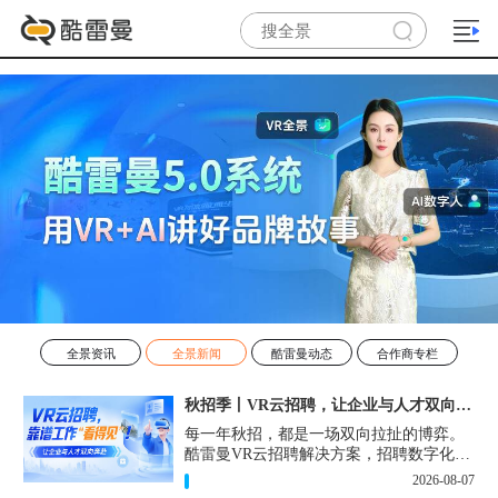
全景资讯
全景新闻
酷雷曼动态
合作商专栏
秋招季丨VR云招聘，让企业与人才双向奔赴！
每一年秋招，都是一场双向拉扯的博弈。
酷雷曼VR云招聘解决方案，招聘数字化的
实用工具，告别“信息博弈”，真正实现企
2026-08-07
业与人才双向奔赴。