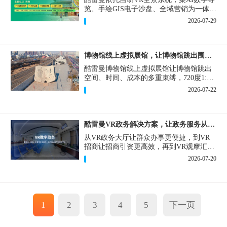
览、手绘GIS电子沙盘、全域营销为一体，
打造从VR全景拍摄制作到成熟VR云游落
2026-07-29
地案例。
博物馆线上虚拟展馆，让博物馆跳出围墙让历史随处可及
酷雷曼博物馆线上虚拟展馆让博物馆跳出
空间、时间、成本的多重束缚，720度1:1
实景复刻的VR数字展厅，已经成为博物馆
2026-07-22
数字化刚需新基建。
酷雷曼VR政务解决方案，让政务服务从“看得见”开始
从VR政务大厅让群众办事更便捷，到VR
招商让招商引资更高效，再到VR观摩汇报
让政务成果更直观，酷雷曼VR政务解决方
2026-07-20
案，解锁政务服务新体验，让服务从“看得
见”开始，向“更优质”迈进！
1
2
3
4
5
下一页