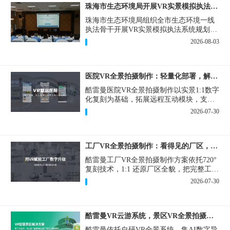
珠海市生态环境局开展VR实景模拟执法专题培训
珠海市生态环境局组织全市生态环境一线
执法骨干开展VR实景模拟执法系统规划建
设和教学培训，持续推进科技赋能生态环
2026-08-03
境执法，夯实队伍办案“基本功”。
医院VR全景拍摄制作：轻量化部署，解决医患真实痛点
酷雷曼医院VR全景拍摄制作以实景1:1数字
化复刻为基础，拓展远程互动模块，支持
定制，轻量化搭建部署，可挂载在公众
2026-07-30
号、官网等线上平台。
工厂VR全景拍摄制作：看得见的厂区，省下来的成本
酷雷曼工厂VR全景拍摄制作方案依托720°
复刻技术，1:1 还原厂区全貌，把完整工厂
搬进手机、电脑大屏，既是工厂对外拓客
2026-07-30
的数字化名片，也是内部管理、人员培训
的轻量化工具，实实在在解决工厂经营过
程中的多个痛点。
酷雷曼VR云游系统，景区VR全景拍摄制作一站式落地
酷雷曼依托自研VR全景系统，集AI数字导