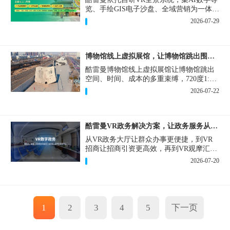
览、手绘GIS电子沙盘、全域营销为一体，
打造从VR全景拍摄制作到成熟VR云游落
2026-07-29
地案例。
博物馆线上虚拟展馆，让博物馆跳出围墙让历史随处可及
酷雷曼博物馆线上虚拟展馆让博物馆跳出
空间、时间、成本的多重束缚，720度1:1
实景复刻的VR数字展厅，已经成为博物馆
2026-07-22
数字化刚需新基建。
酷雷曼VR政务解决方案，让政务服务从“看得见”开始
从VR政务大厅让群众办事更便捷，到VR
招商让招商引资更高效，再到VR观摩汇报
让政务成果更直观，酷雷曼VR政务解决方
2026-07-20
案，解锁政务服务新体验，让服务从“看得
见”开始，向“更优质”迈进！
1
2
3
4
5
下一页