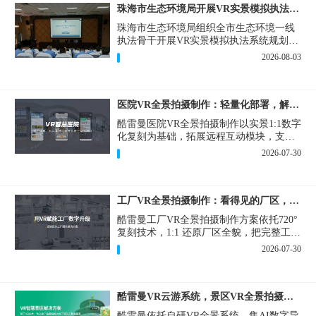
珠海市生态环境局开展VR实景模拟执法专题培训
珠海市生态环境局组织全市生态环境一线
执法骨干开展VR实景模拟执法系统规划建
设和教学培训，持续推进科技赋能生态环
2026-08-03
境执法，夯实队伍办案“基本功”。
医院VR全景拍摄制作：轻量化部署，解决医患真实痛点
酷雷曼医院VR全景拍摄制作以实景1:1数字
化复刻为基础，拓展远程互动模块，支持
定制，轻量化搭建部署，可挂载在公众
2026-07-30
号、官网等线上平台。
工厂VR全景拍摄制作：看得见的厂区，省下来的成本
酷雷曼工厂VR全景拍摄制作方案依托720°
复刻技术，1:1 还原厂区全貌，把完整工厂
搬进手机、电脑大屏，既是工厂对外拓客
2026-07-30
的数字化名片，也是内部管理、人员培训
的轻量化工具，实实在在解决工厂经营过
程中的多个痛点。
酷雷曼VR云游系统，景区VR全景拍摄制作一站式落地
酷雷曼依托自研VR全景系统，集AI数字导