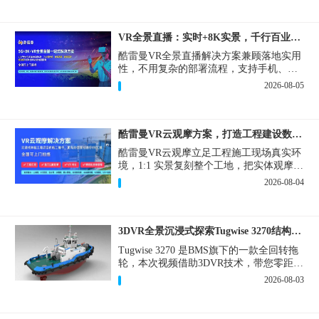
VR全景直播：实时+8K实景，千行百业的数字化利器
酷雷曼VR全景直播解决方案兼顾落地实用
性，不用复杂的部署流程，支持手机、网
页多端访问，解决各行各业 “看得见、信
2026-08-05
得过、降成本、提转化” 的实际难题。
酷雷曼VR云观摩方案，打造工程建设数字化观摩新范式
酷雷曼VR云观摩立足工程施工现场真实环
境，1:1 实景复刻整个工地，把实体观摩会
完整搬到云端线上，兼顾线下实体观摩与
2026-08-04
线上云观摩双重需求，为施工单位、建设
方、监理、监管部门提供一套接地气、可
落地的数字化观摩解决方案。
3DVR全景沉浸式探索Tugwise 3270结构一览
Tugwise 3270 是BMS旗下的一款全回转拖
轮，本次视频借助3DVR技术，带您零距离
透视这艘拖轮的内外构造，沉浸式探索每
2026-08-03
一处细节。