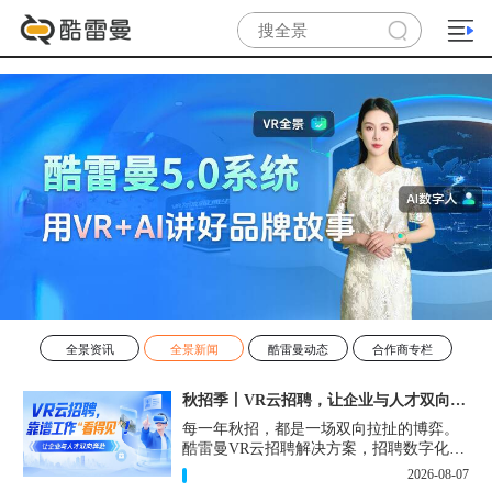
全景资讯
全景新闻
酷雷曼动态
合作商专栏
秋招季丨VR云招聘，让企业与人才双向奔赴！
每一年秋招，都是一场双向拉扯的博弈。
酷雷曼VR云招聘解决方案，招聘数字化的
实用工具，告别“信息博弈”，真正实现企
2026-08-07
业与人才双向奔赴。