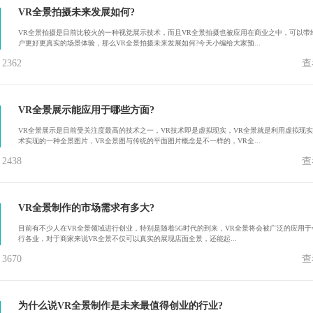
VR全景拍摄未来发展如何?
VR全景拍摄是目前比较火的一种视觉展示技术，而且VR全景拍摄也被应用在商业之中，可以带
户更好更真实的场景体验，那么VR全景拍摄未来发展如何?今天小编给大家预...
362
查
VR全景展示能应用于哪些方面?
VR全景展示是目前受关注度最高的技术之一，VR技术即是虚拟现实，VR全景就是利用虚拟现
术实现的一种全景图片，VR全景图与传统的平面图片概念是不一样的，VR全...
438
查
VR全景制作的市场需求有多大?
目前有不少人在VR全景领域进行创业，特别是随着5G时代的到来，VR全景将会被广泛的应用于
行各业，对于商家来说VR全景不仅可以真实的展现店面全景，还能起...
670
查
为什么说VR全景制作是未来最值得创业的行业?