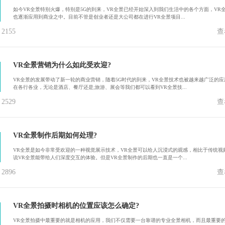
如今VR全景特别火爆，特别是5G的到来，VR全景已经开始深入到我们生活中的各个方面，VR
也逐渐应用到商业之中。目前不管是创业者还是大公司都在进行VR全景项目...
155
查
VR全景营销为什么如此受欢迎?
VR全景的发展带动了新一轮的商业营销，随着5G时代的到来，VR全景技术也被越来越广泛的应
在各行各业，无论是酒店、餐厅还是;旅游、展会等我们都可以看到VR全景技...
529
查
VR全景制作后期如何处理?
VR全景是如今非常受欢迎的一种视觉展示技术，VR全景可以给人沉浸式的观感，相比于传统视
说VR全景能带给人们深度交互的体验。但是VR全景制作的后期也一直是一个...
896
查
VR全景拍摄时相机的位置应该怎么确定?
VR全景拍摄中最重要的就是相机的应用，我们不仅需要一台靠谱的专业全景相机，而且最重要