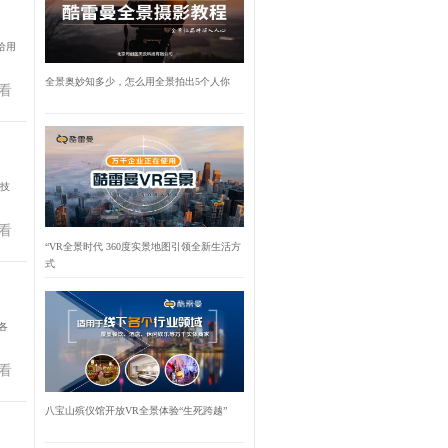
给用
全景奥妙知多少，怎么用全景拍出5个人你
看
实技
看
“VR全景时代 360度实景地图引领全新生活方
式
各
看
八宝山殡仪馆开放VR全景体验“生死跨越”