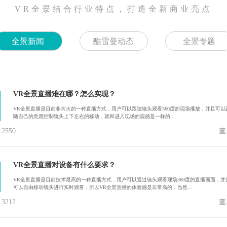
VR全景结合行业特点，打造全新商业亮点
全景新闻
酷雷曼动态
全景专题
VR全景直播难在哪？怎么实现？
VR全景直播是目前非常火的一种直播方式，用户可以跟随镜头观看360度的现场播放，并且可以
随自己的意愿控制镜头上下左右的移动，就和进入现场的观感是一样的...
550
查
VR全景直播对设备有什么要求？
VR全景直播是目前技术最高的一种直播方式，用户可以通过镜头观看现场360度的直播画面，并
可以自由移动镜头进行实时观看，所以VR全景直播的体验感是非常高的，当然...
212
查