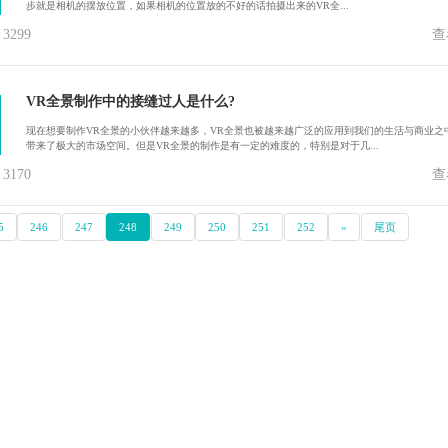
步就是相机的摆放位置，如果相机的位置放的不好的话拍摄出来的VR全...
299
查
VR全景制作中的接缝过人是什么?
现在想要制作VR全景的小伙伴越来越多，VR全景也被越来越广泛的应用到我们的生活与商业之
带来了极大的市场空间。但是VR全景的制作是有一定的难度的，特别是对于几...
170
查
5
246
247
248
249
250
251
252
»
尾页