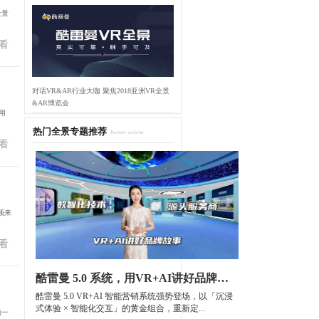
全景
看
对话VR&AR行业大咖 聚焦2018亚洲VR全景
&AR博览会
用
热门全景专题推荐
Partner column
看
频来
看
酷雷曼 5.0 系统，用VR+AI讲好品牌故事
酷雷曼 5.0 VR+AI 智能营销系统强势登场，以「沉浸
式体验 × 智能化交互」的黄金组合，重新定...
的一