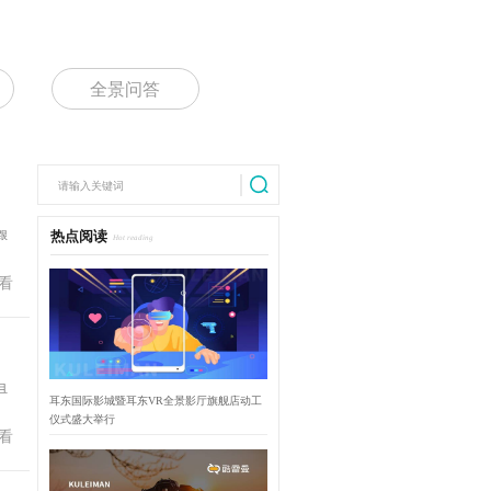
全景问答
跟
热点阅读
Hot reading
看
且
耳东国际影城暨耳东VR全景影厅旗舰店动工
仪式盛大举行
看