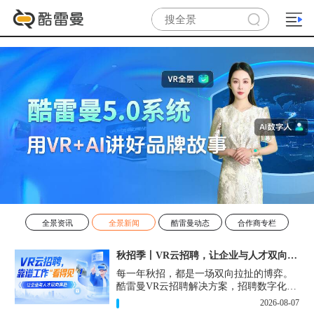
全景资讯
全景新闻
酷雷曼动态
合作商专栏
秋招季丨VR云招聘，让企业与人才双向奔赴！
每一年秋招，都是一场双向拉扯的博弈。
酷雷曼VR云招聘解决方案，招聘数字化的
实用工具，告别“信息博弈”，真正实现企
2026-08-07
业与人才双向奔赴。