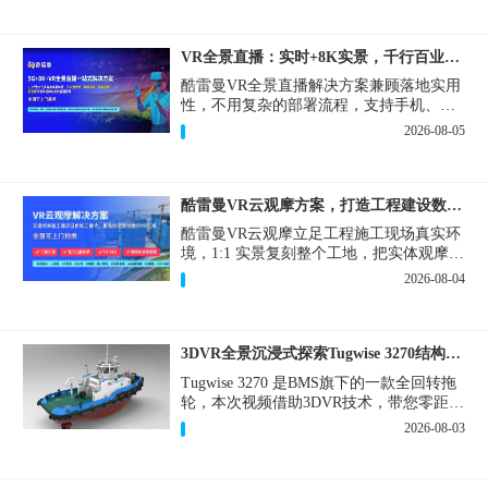
VR全景直播：实时+8K实景，千行百业的数字化利器
酷雷曼VR全景直播解决方案兼顾落地实用
性，不用复杂的部署流程，支持手机、网
页多端访问，解决各行各业 “看得见、信
2026-08-05
得过、降成本、提转化” 的实际难题。
酷雷曼VR云观摩方案，打造工程建设数字化观摩新范式
酷雷曼VR云观摩立足工程施工现场真实环
境，1:1 实景复刻整个工地，把实体观摩会
完整搬到云端线上，兼顾线下实体观摩与
2026-08-04
线上云观摩双重需求，为施工单位、建设
方、监理、监管部门提供一套接地气、可
落地的数字化观摩解决方案。
3DVR全景沉浸式探索Tugwise 3270结构一览
Tugwise 3270 是BMS旗下的一款全回转拖
轮，本次视频借助3DVR技术，带您零距离
透视这艘拖轮的内外构造，沉浸式探索每
2026-08-03
一处细节。