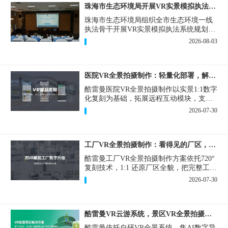
珠海市生态环境局开展VR实景模拟执法专题培训
珠海市生态环境局组织全市生态环境一线
执法骨干开展VR实景模拟执法系统规划建
设和教学培训，持续推进科技赋能生态环
2026-08-03
境执法，夯实队伍办案“基本功”。
医院VR全景拍摄制作：轻量化部署，解决医患真实痛点
酷雷曼医院VR全景拍摄制作以实景1:1数字
化复刻为基础，拓展远程互动模块，支持
定制，轻量化搭建部署，可挂载在公众
2026-07-30
号、官网等线上平台。
工厂VR全景拍摄制作：看得见的厂区，省下来的成本
酷雷曼工厂VR全景拍摄制作方案依托720°
复刻技术，1:1 还原厂区全貌，把完整工厂
搬进手机、电脑大屏，既是工厂对外拓客
2026-07-30
的数字化名片，也是内部管理、人员培训
的轻量化工具，实实在在解决工厂经营过
程中的多个痛点。
酷雷曼VR云游系统，景区VR全景拍摄制作一站式落地
酷雷曼依托自研VR全景系统，集AI数字导