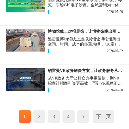
览、手绘GIS电子沙盘、全域营销为一体，
打造从VR全景拍摄制作到成熟VR云游落
2026-07-29
地案例。
博物馆线上虚拟展馆，让博物馆跳出围墙让历史随处可及
酷雷曼博物馆线上虚拟展馆让博物馆跳出
空间、时间、成本的多重束缚，720度1:1
实景复刻的VR数字展厅，已经成为博物馆
2026-07-22
数字化刚需新基建。
酷雷曼VR政务解决方案，让政务服务从“看得见”开始
从VR政务大厅让群众办事更便捷，到VR
招商让招商引资更高效，再到VR观摩汇报
让政务成果更直观，酷雷曼VR政务解决方
2026-07-20
案，解锁政务服务新体验，让服务从“看得
见”开始，向“更优质”迈进！
1
2
3
4
5
下一页