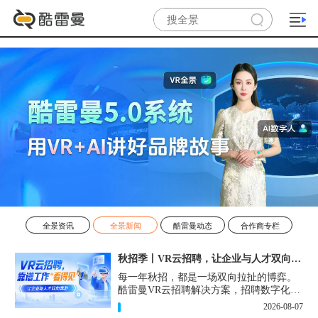
全景资讯
全景新闻
酷雷曼动态
合作商专栏
秋招季丨VR云招聘，让企业与人才双向奔赴！
每一年秋招，都是一场双向拉扯的博弈。
酷雷曼VR云招聘解决方案，招聘数字化的
实用工具，告别“信息博弈”，真正实现企
2026-08-07
业与人才双向奔赴。