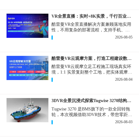
VR全景直播：实时+8K实景，千行百业的数字化利器
酷雷曼VR全景直播解决方案兼顾落地实用
性，不用复杂的部署流程，支持手机、网
页多端访问，解决各行各业 “看得见、信
2026-08-05
得过、降成本、提转化” 的实际难题。
酷雷曼VR云观摩方案，打造工程建设数字化观摩新范式
酷雷曼VR云观摩立足工程施工现场真实环
境，1:1 实景复刻整个工地，把实体观摩会
完整搬到云端线上，兼顾线下实体观摩与
2026-08-04
线上云观摩双重需求，为施工单位、建设
方、监理、监管部门提供一套接地气、可
落地的数字化观摩解决方案。
3DVR全景沉浸式探索Tugwise 3270结构一览
Tugwise 3270 是BMS旗下的一款全回转拖
轮，本次视频借助3DVR技术，带您零距离
透视这艘拖轮的内外构造，沉浸式探索每
2026-08-03
一处细节。