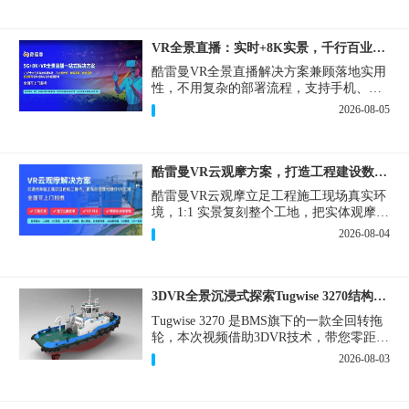
VR全景直播：实时+8K实景，千行百业的数字化利器
酷雷曼VR全景直播解决方案兼顾落地实用
性，不用复杂的部署流程，支持手机、网
页多端访问，解决各行各业 “看得见、信
2026-08-05
得过、降成本、提转化” 的实际难题。
酷雷曼VR云观摩方案，打造工程建设数字化观摩新范式
酷雷曼VR云观摩立足工程施工现场真实环
境，1:1 实景复刻整个工地，把实体观摩会
完整搬到云端线上，兼顾线下实体观摩与
2026-08-04
线上云观摩双重需求，为施工单位、建设
方、监理、监管部门提供一套接地气、可
落地的数字化观摩解决方案。
3DVR全景沉浸式探索Tugwise 3270结构一览
Tugwise 3270 是BMS旗下的一款全回转拖
轮，本次视频借助3DVR技术，带您零距离
透视这艘拖轮的内外构造，沉浸式探索每
2026-08-03
一处细节。