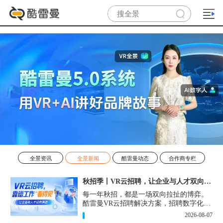
全景资讯
全景新闻
酷雷曼动态
合作商专栏
秋招季丨VR云招聘，让企业与人才双向奔赴！
每一年秋招，都是一场双向拉扯的博弈。
酷雷曼VR云招聘解决方案，招聘数字化的
实用工具，告别“信息博弈”，真正实现企
2026-08-07
业与人才双向奔赴。