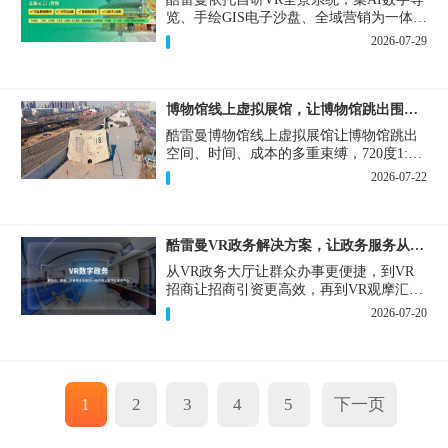
览、手绘GIS电子沙盘、全域营销为一体，
打造从VR全景拍摄制作到成熟VR云游落
2026-07-29
地案例。
博物馆线上虚拟展馆，让博物馆跳出围墙让历史随处可及
酷雷曼博物馆线上虚拟展馆让博物馆跳出
空间、时间、成本的多重束缚，720度1:1
实景复刻的VR数字展厅，已经成为博物馆
2026-07-22
数字化刚需新基建。
酷雷曼VR政务解决方案，让政务服务从“看得见”开始
从VR政务大厅让群众办事更便捷，到VR
招商让招商引资更高效，再到VR观摩汇报
让政务成果更直观，酷雷曼VR政务解决方
2026-07-20
案，解锁政务服务新体验，让服务从“看得
见”开始，向“更优质”迈进！
1
2
3
4
5
下一页