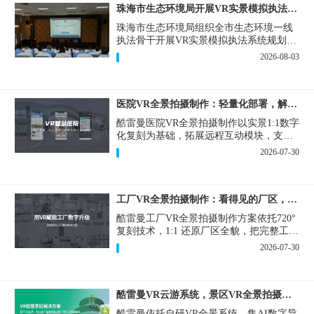
珠海市生态环境局开展VR实景模拟执法专题培训
珠海市生态环境局组织全市生态环境一线
执法骨干开展VR实景模拟执法系统规划建
设和教学培训，持续推进科技赋能生态环
2026-08-03
境执法，夯实队伍办案“基本功”。
医院VR全景拍摄制作：轻量化部署，解决医患真实痛点
酷雷曼医院VR全景拍摄制作以实景1:1数字
化复刻为基础，拓展远程互动模块，支持
定制，轻量化搭建部署，可挂载在公众
2026-07-30
号、官网等线上平台。
工厂VR全景拍摄制作：看得见的厂区，省下来的成本
酷雷曼工厂VR全景拍摄制作方案依托720°
复刻技术，1:1 还原厂区全貌，把完整工厂
搬进手机、电脑大屏，既是工厂对外拓客
2026-07-30
的数字化名片，也是内部管理、人员培训
的轻量化工具，实实在在解决工厂经营过
程中的多个痛点。
酷雷曼VR云游系统，景区VR全景拍摄制作一站式落地
酷雷曼依托自研VR全景系统，集AI数字导