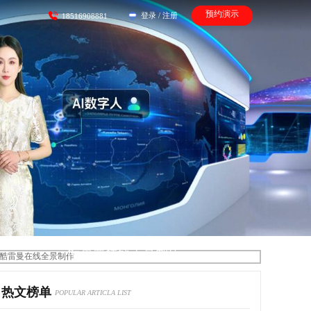
预约演示
登录
/
注册
18516908881
酷雷曼在线全景制作
热文榜单
POPULAR ARTICLA LIST