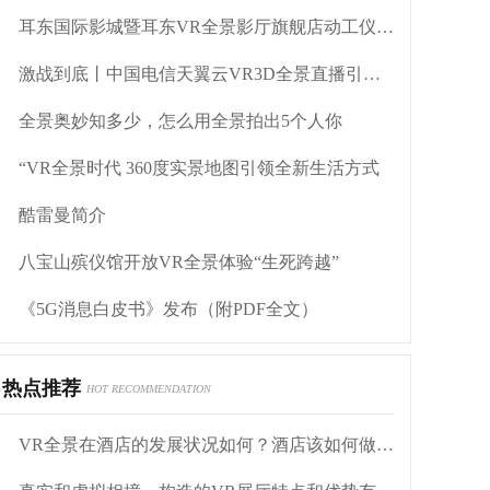
耳东国际影城暨耳东VR全景影厅旗舰店动工仪式盛大举行
激战到底丨中国电信天翼云VR3D全景直播引燃拳击热火
全景奥妙知多少，怎么用全景拍出5个人你
“VR全景时代 360度实景地图引领全新生活方式
酷雷曼简介
八宝山殡仪馆开放VR全景体验“生死跨越”
《5G消息白皮书》发布（附PDF全文）
热点推荐
HOT RECOMMENDATION
VR全景在酒店的发展状况如何？酒店该如何做营销？