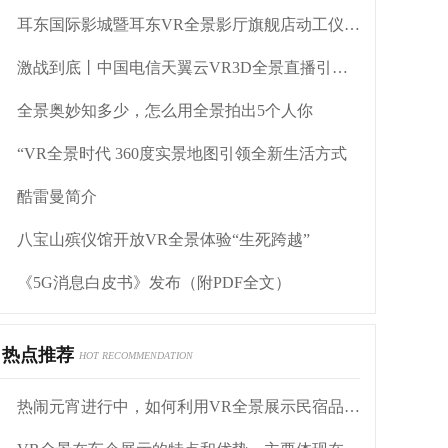
耳东国际影城暨耳东VR全景影厅旗舰店动工仪式盛大举行
激战到底丨中国电信天翼云VR3D全景直播引燃拳击热火
全景奥妙知多少，怎么用全景拍出5个人你
“VR全景时代 360度实景地图引领全新生活方式
酷雷曼简介
八宝山殡仪馆开放VR全景体验“生死跨越”
《5G消息白皮书》发布（附PDF全文）
热点推荐
HOT RECOMMENDATION
热闹元宵进行中，如何利用VR全景展示民宿品牌形象？