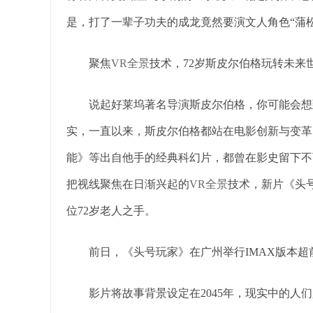
是，打了一辈子功夫的成龙竟然要演文人角色“蒲
聚焦
VR全景
技术，72岁斯皮尔伯格玩转未来
说起好莱坞著名导演斯皮尔伯格，你可能会想到
实，一直以来，斯皮尔伯格都站在电影创新与变革的
能》等出自他手的经典科幻片，都曾在影史留下不
把视线聚焦在日渐兴起的
VR全景
技术，新片《头
位72岁老人之手。
前日，《头号玩家》在广州举行IMAX版本超
影片将故事背景设定在2045年，现实中的人们