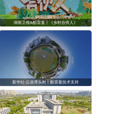
湖南卫视&酷雷曼丨《乡村合伙人》
新华社·云游潭头村丨酷雷曼技术支持