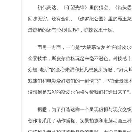
初代高达、《守望先锋》里的猎空、《街头霸王
回味无穷。还有金刚、《侏罗纪公园》里的霸王龙
最惊艳的还有“闪灵世界”，惊悚效果十足。
而另一方面，一向是“大银幕造梦者”的斯皮尔
全景技术，斯皮尔伯格玩起来毫不逊色。科技感十
众被“老斯”的童心未泯和超凡想象所折服，“好莱
戏迷们和电影爱好者们的一封情书”，“VR全景
没想到是72岁的斯皮尔伯格先帮我们打造出来了”
据悉，为了打造这样一个呈现虚拟与现实交织、
创作者采用了动作捕捉、实景拍摄和电脑动画三种
伯格称为自己拍过的最复杂的电影，无论是他自己