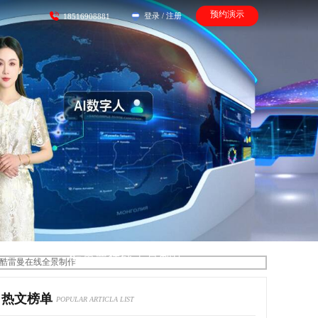
预约演示
登录
/
注册
18516908881
酷雷曼在线全景制作
热文榜单
POPULAR ARTICLA LIST