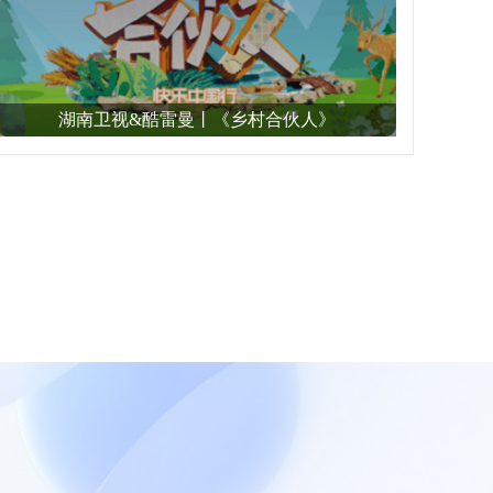
湖南卫视&酷雷曼丨《乡村合伙人》