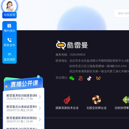
在线咨询
预约演示
商务合作
服务热线:
13261999818
返回顶部
联系地址:
北京市丰台区益泽路55号顺和国际财富中心A座5
杭州市滨江区江陵路星耀城一期3幢2203-2204
武汉市东湖高新区关南一路当代梦工场七号楼50
关注我们:
酷雷曼系统功能更新讲解
2026/08/04 周二 17:00
酷雷曼后台基础设置和视角功能详解
国家高新技术企业
北股交挂牌企业
北软协理事
2026/07/31 周五 16:00
酷雷曼摄影课程前期拍摄讲解
2026/07/21 周二 10:00