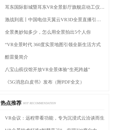
耳东国际影城暨耳东VR全景影厅旗舰店动工仪式盛大举行
激战到底丨中国电信天翼云VR3D全景直播引燃拳击热火
全景奥妙知多少，怎么用全景拍出5个人你
“VR全景时代 360度实景地图引领全新生活方式
酷雷曼简介
八宝山殡仪馆开放VR全景体验“生死跨越”
《5G消息白皮书》发布（附PDF全文）
热点推荐
HOT RECOMMENDATION
VR会议：远程带看功能，专为沉浸式云洽谈而生