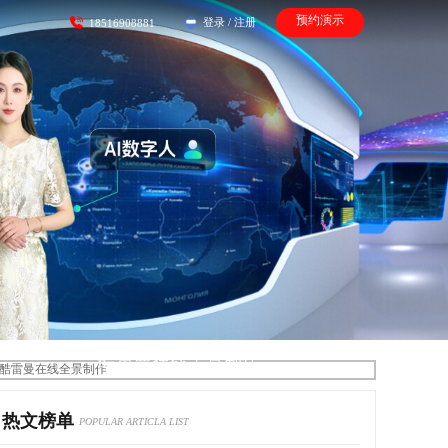
预约演示
登录
/
注册
18516908881
酷雷曼在线全景制作
热文榜单
POPULAR ARTICLA LIST