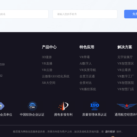
免
产品中心
特色应用
解决方案
3D漫游
VR带看
元宇宙展厅
VR直播
AI数字人
VR智慧景区
50
VR云游
VR实景导航
VR云看房
2
云微客GEO优化系统
全景万店通
VR数字工厂
XR大空间
全景对比
VR智慧医院
VR播控系统
VR智慧门店
会员单位
中国软协企业认证
拥有多项专利
质量管理体系认证
通用航空经营许
酷雷曼为网络信息服务提供者，所展示内容为用户上传，如涉及侵权及其他问题，请
进行投诉
操作。