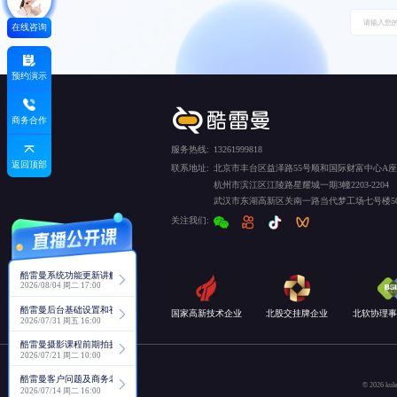
在线咨询
预约演示
商务合作
服务热线:
13261999818
返回顶部
联系地址:
北京市丰台区益泽路55号顺和国际财富中心A座5
杭州市滨江区江陵路星耀城一期3幢2203-2204
武汉市东湖高新区关南一路当代梦工场七号楼50
关注我们:
酷雷曼系统功能更新讲解
2026/08/04 周二 17:00
酷雷曼后台基础设置和视角功能详解
国家高新技术企业
北股交挂牌企业
北软协理事
2026/07/31 周五 16:00
酷雷曼摄影课程前期拍摄讲解
2026/07/21 周二 10:00
酷雷曼客户问题及商务老师回复分享
© 2026
2026/07/14 周二 16:00