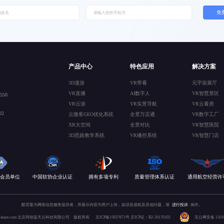
免
产品中心
特色应用
解决方案
3D漫游
VR带看
元宇宙展厅
VR直播
AI数字人
VR智慧景区
50
VR云游
VR实景导航
VR云看房
2
云微客GEO优化系统
全景万店通
VR数字工厂
XR大空间
全景对比
VR智慧医院
3D思政教学系统
VR播控系统
VR智慧门店
会员单位
中国软协企业认证
拥有多项专利
质量管理体系认证
通用航空经营许
酷雷曼为网络信息服务提供者，所展示内容为用户上传，如涉及侵权及其他问题，请
进行投诉
操作。
 kuleiman.com 北京同创蓝天云科技有限公司 版权所有
京ICP备15037671号
京ICP证：B2-20170102
京公网安备 110106