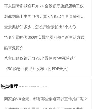
耳东国际影城暨耳东VR全景影厅旗舰店动工仪式盛大举行
激战到底丨中国电信天翼云VR3D全景直播引燃拳击热火
全景奥妙知多少，怎么用全景拍出5个人你
“VR全景时代 360度实景地图引领全新生活方式
酷雷曼简介
八宝山殡仪馆开放VR全景体验“生死跨越”
《5G消息白皮书》发布（附PDF全文）
热点推荐
HOT RECOMMENDATION
商家的VR全景，都有哪些渠道可以宣传推广呢？