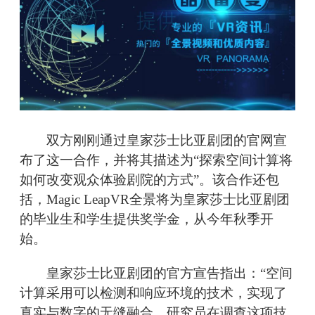
双方刚刚通过皇家莎士比亚剧团的官网宣
布了这一合作，并将其描述为“探索空间计算将
如何改变观众体验剧院的方式”。该合作还包
括，Magic LeapVR全景将为皇家莎士比亚剧团
的毕业生和学生提供奖学金，从今年秋季开
始。
皇家莎士比亚剧团的官方宣告指出：“空间
计算采用可以检测和响应环境的技术，实现了
真实与数字的无缝融合。研究员在调查这项技