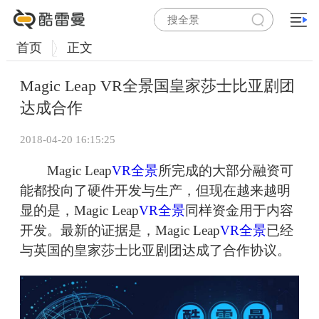
首页
正文
Magic Leap VR全景国皇家莎士比亚剧团
达成合作
2018-04-20 16:15:25
Magic Leap
VR全景
所完成的大部分融资可
能都投向了硬件开发与生产，但现在越来越明
显的是，Magic Leap
VR全景
同样资金用于内容
开发。最新的证据是，Magic Leap
VR全景
已经
与英国的皇家莎士比亚剧团达成了合作协议。