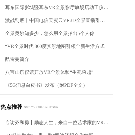
耳东国际影城暨耳东VR全景影厅旗舰店动工仪式盛大举行
激战到底丨中国电信天翼云VR3D全景直播引燃拳击热火
全景奥妙知多少，怎么用全景拍出5个人你
“VR全景时代 360度实景地图引领全新生活方式
酷雷曼简介
八宝山殡仪馆开放VR全景体验“生死跨越”
《5G消息白皮书》发布（附PDF全文）
热点推荐
HOT RECOMMENDATION
专访齐和勇丨励志人生，来自一位艺术家的VR全景创业心得