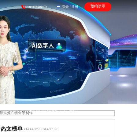
预约演示
登录
/
注册
18516908881
酷雷曼在线全景制作
热文榜单
POPULAR ARTICLA LIST