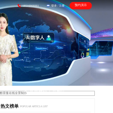
预约演示
登录
/
注册
18516908881
酷雷曼在线全景制作
热文榜单
POPULAR ARTICLA LIST