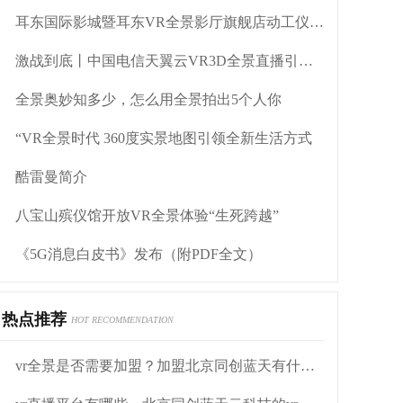
耳东国际影城暨耳东VR全景影厅旗舰店动工仪式盛大举行
激战到底丨中国电信天翼云VR3D全景直播引燃拳击热火
全景奥妙知多少，怎么用全景拍出5个人你
“VR全景时代 360度实景地图引领全新生活方式
酷雷曼简介
八宝山殡仪馆开放VR全景体验“生死跨越”
《5G消息白皮书》发布（附PDF全文）
热点推荐
HOT RECOMMENDATION
vr全景是否需要加盟？加盟北京同创蓝天有什么优势？