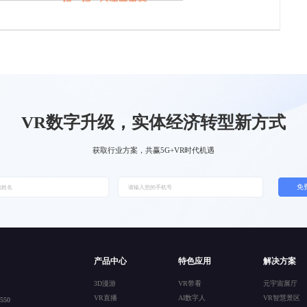
VR数字升级，实体经济转型新方式
获取行业方案，共赢5G+VR时代机遇
免
产品中心
特色应用
解决方案
3D漫游
VR带看
元宇宙展厅
VR直播
AI数字人
VR智慧景区
50