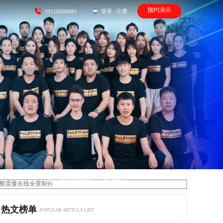
预约演示
登录
/
注册
18516908881
酷雷曼在线全景制作
热文榜单
POPULAR ARTICLA LIST