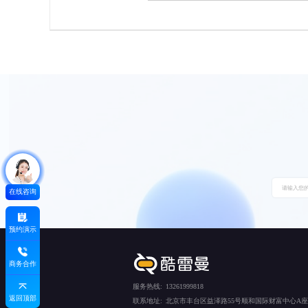
在线咨询
预约演示
商务合作
服务热线:
13261999818
返回顶部
联系地址:
北京市丰台区益泽路55号顺和国际财富中心A座5