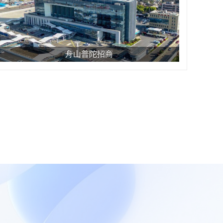
舟山普陀招商