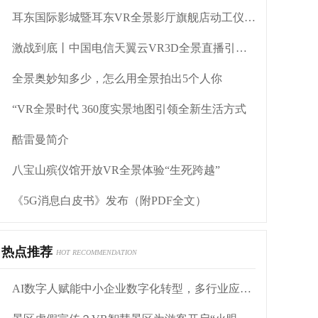
耳东国际影城暨耳东VR全景影厅旗舰店动工仪式盛大举行
激战到底丨中国电信天翼云VR3D全景直播引燃拳击热火
全景奥妙知多少，怎么用全景拍出5个人你
“VR全景时代 360度实景地图引领全新生活方式
酷雷曼简介
八宝山殡仪馆开放VR全景体验“生死跨越”
《5G消息白皮书》发布（附PDF全文）
热点推荐
HOT RECOMMENDATION
AI数字人赋能中小企业数字化转型，多行业应用落地