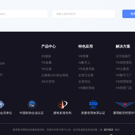
免
产品中心
特色应用
解决方案
3D漫游
VR带看
元宇宙展厅
VR直播
AI数字人
VR智慧景区
50
VR云游
VR实景导航
VR云看房
2
云微客GEO优化系统
全景万店通
VR数字工厂
XR大空间
全景对比
VR智慧医院
VR播控系统
VR智慧门店
会员单位
中国软协企业认证
拥有多项专利
质量管理体系认证
通用航空经营许
酷雷曼为网络信息服务提供者，所展示内容为用户上传，如涉及侵权及其他问题，请
进行投诉
操作。