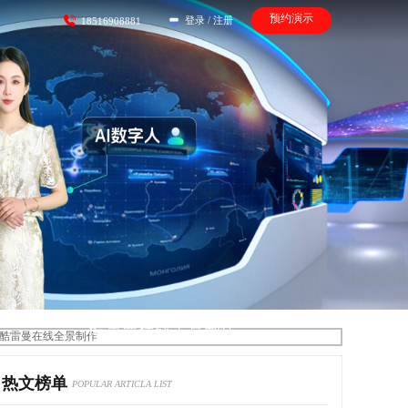
预约演示
登录
/
注册
18516908881
酷雷曼在线全景制作
热文榜单
POPULAR ARTICLA LIST