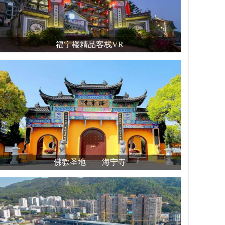
福宁楼精品客栈VR
佛教圣地——海宁寺