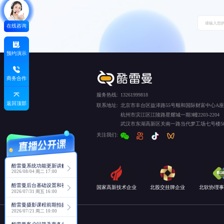
在线咨询
预约演示
商务合作
服务热线:
13261999818
返回顶部
联系地址:
北京市丰台区益泽路55号顺和国际财富中心A座5
杭州市滨江区江陵路星耀城一期3幢2203-2204
武汉市东湖高新区关南一路当代梦工场七号楼50
关注我们:
酷雷曼系统功能更新讲解
2026/08/04 周二 17:00
酷雷曼后台基础设置和视角功能详解
国家高新技术企业
北股交挂牌企业
北软协理事
2026/07/31 周五 16:00
酷雷曼摄影课程前期拍摄讲解
2026/07/21 周二 10:00