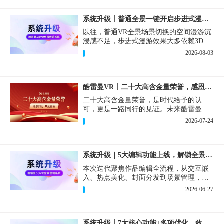
系统升级丨普通全景一键开启步进式漫游效果！
以往，普通VR全景场景切换的空间漫游沉
浸感不足，步进式漫游效果大多依赖3D扫
描设备和3D建模。现在，一键即可在普通
2026-08-03
VR全景作品中实现步进式的漫游效果。
酷雷曼VR丨二十大高含金量荣誉，感恩同行·共赴新程！
二十大高含金量荣誉，是时代给予的认
可，更是一路同行的见证。未来酷雷曼将
持续深耕VR+AI技术创新，用更完善的产
2026-07-24
品和更优质的服务回报每一位合作伙伴，
同心聚力，共赴新程！
系统升级｜5大编辑功能上线，解锁全景制作新体验！
本次迭代聚焦作品编辑全流程，从交互嵌
入、热点美化、封面分发到场景管理，一
次性上线5项实用新功能，大幅缩短制作时
2026-06-27
间、精细化把控视觉交互效果，创作自由
度直接拉满！
系统升级丨7大核心功能+多项优化，效率飙升体验拉满