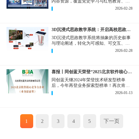
内容资源，覆盖党史学习与红色教育、消
防科普、安全生产培训等核心应用场景，
2026-02-28
支持定制开发，打造专属的解决方案。
3D沉浸式思政教学系统：开启高校思政课智慧改革新篇章
3D沉浸式思政教学系统将抽象的历史叙事
与理论阐述，转化为可感知、可交互、可
共鸣的立体体验，重新定义思政课堂感知
2026-02-28
维度。
喜报丨同创蓝天荣登“2025北京软件核心竞争力企业”
同创蓝天继2024年荣登技术研发型榜单
后，今年再登业务探索型榜单！再次肯定
了酷雷曼在技术创新与业务场景融合方面
2026-01-13
的持续投入。
1
2
3
4
5
下一页