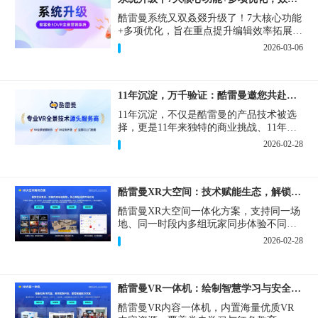
酷雷曼系统又双叒叕升级了！7大核心功能
+多项优化，旨在重点提升编辑效率拓展内
容编辑能力及优化操作体验为合作伙伴带
2026-03-06
来更高效便捷的VR全景制作与营销体验！
11年沉淀，万千验证：酷雷曼邀您共赴下一个10年
11年沉淀，不仅是酷雷曼的产品技术被选
择，更是11年来独特的商业挑战、11年来
真实的增长需求与一套3DVR技术解决方案
2026-02-28
之间，持续互动、彼此塑造的生动过程。
酷雷曼XR大空间：技术赋能生态，解锁空间无限可能
酷雷曼XR大空间一体化方案，支持同一场
地、同一时段内多组玩家同步体验不同XR
内容，突破场地限制，降低运营门槛，广
2026-02-28
受青睐的XR大空间项目，抢赢年轻化消费
市场红利。
酷雷曼VR一体机：绘制智慧学习与安全生产新蓝图
酷雷曼VR内容一体机，内置海量优质VR