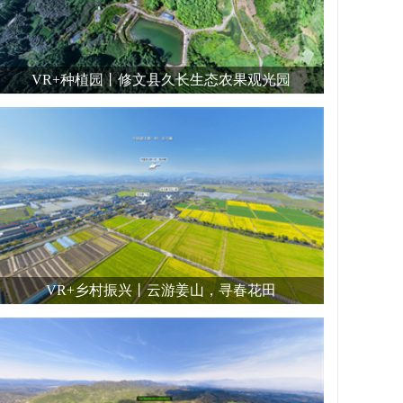
VR+种植园丨修文县久长生态农果观光园
VR+乡村振兴丨云游姜山，寻春花田