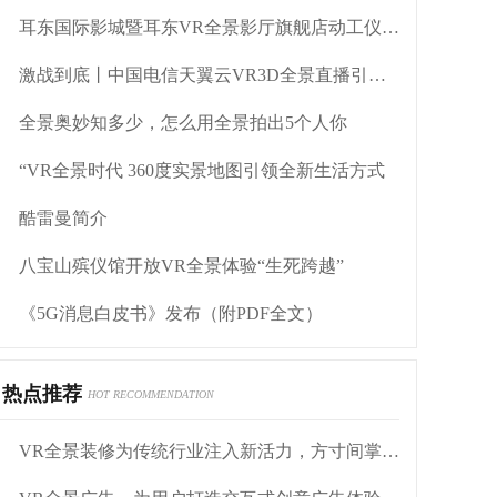
耳东国际影城暨耳东VR全景影厅旗舰店动工仪式盛大举行
激战到底丨中国电信天翼云VR3D全景直播引燃拳击热火
全景奥妙知多少，怎么用全景拍出5个人你
“VR全景时代 360度实景地图引领全新生活方式
酷雷曼简介
八宝山殡仪馆开放VR全景体验“生死跨越”
《5G消息白皮书》发布（附PDF全文）
热点推荐
HOT RECOMMENDATION
VR全景装修为传统行业注入新活力，方寸间掌控装修