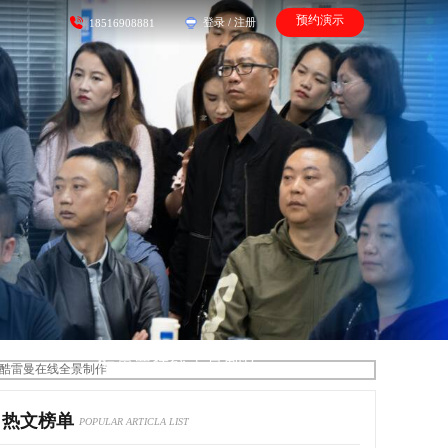
预约演示
登录
/
注册
18516908881
酷雷曼在线全景制作
热文榜单
POPULAR ARTICLA LIST