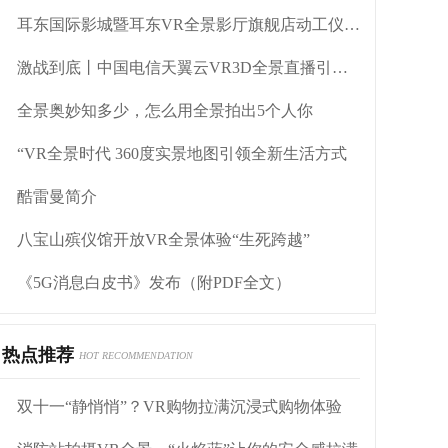
耳东国际影城暨耳东VR全景影厅旗舰店动工仪式盛大举行
激战到底丨中国电信天翼云VR3D全景直播引燃拳击热火
全景奥妙知多少，怎么用全景拍出5个人你
“VR全景时代 360度实景地图引领全新生活方式
酷雷曼简介
八宝山殡仪馆开放VR全景体验“生死跨越”
《5G消息白皮书》发布（附PDF全文）
热点推荐
HOT RECOMMENDATION
双十一“静悄悄”？VR购物拉满沉浸式购物体验