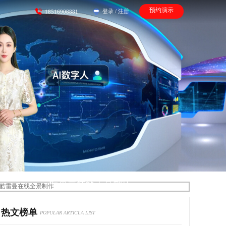
预约演示
登录
/
注册
18516908881
酷雷曼在线全景制作
热文榜单
POPULAR ARTICLA LIST