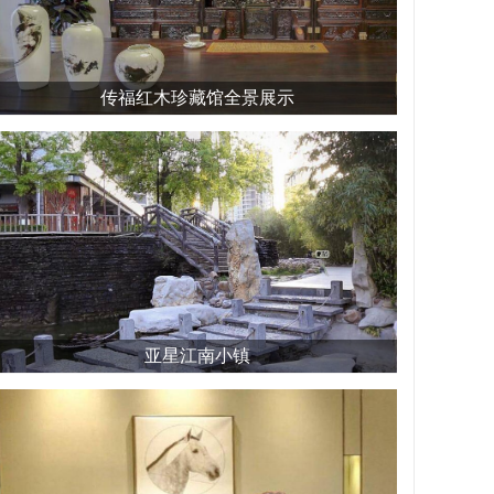
传福红木珍藏馆全景展示
亚星江南小镇