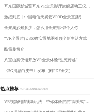
耳东国际影城暨耳东VR全景影厅旗舰店动工仪式盛大举行
激战到底丨中国电信天翼云VR3D全景直播引燃拳击热火
全景奥妙知多少，怎么用全景拍出5个人你
“VR全景时代 360度实景地图引领全新生活方式
酷雷曼简介
八宝山殡仪馆开放VR全景体验“生死跨越”
《5G消息白皮书》发布（附PDF全文）
热点推荐
HOT RECOMMENDATION
VR视频剧情线新玩法，带你体验层层“闯关式”剧情