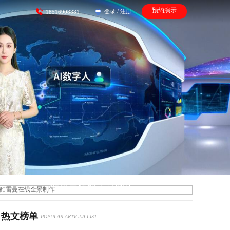
预约演示
登录
/
注册
18516908881
酷雷曼在线全景制作
热文榜单
POPULAR ARTICLA LIST