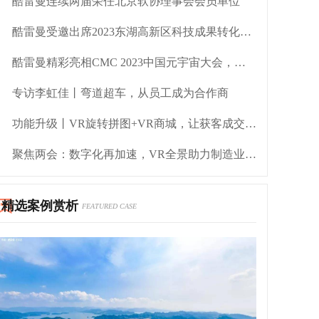
酷雷曼连续两届荣任北京软协理事会会员单位
酷雷曼受邀出席2023东湖高新区科技成果转化专场活动
酷雷曼精彩亮相CMC 2023中国元宇宙大会，助力云上VR直播
专访李虹佳丨弯道超车，从员工成为合作商
功能升级丨VR旋转拼图+VR商城，让获客成交更简单！
聚焦两会：数字化再加速，VR全景助力制造业转型
精选案例赏析
FEATURED CASE