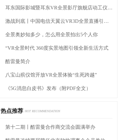
耳东国际影城暨耳东VR全景影厅旗舰店动工仪式盛大举行
激战到底丨中国电信天翼云VR3D全景直播引燃拳击热火
全景奥妙知多少，怎么用全景拍出5个人你
“VR全景时代 360度实景地图引领全新生活方式
酷雷曼简介
八宝山殡仪馆开放VR全景体验“生死跨越”
《5G消息白皮书》发布（附PDF全文）
热点推荐
HOT RECOMMENDATION
第十二期丨酷雷曼合作商交流会圆满举办