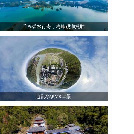
千岛碧水行舟，梅峰观湖揽胜
越剧小镇VR全景