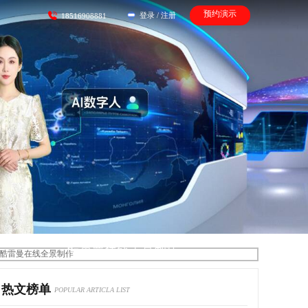
预约演示
登录
/
注册
18516908881
酷雷曼在线全景制作
热文榜单
POPULAR ARTICLA LIST