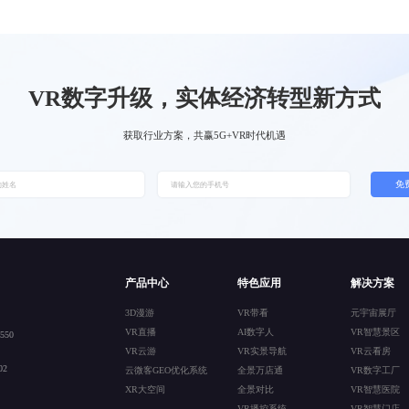
VR数字升级，实体经济转型新方式
获取行业方案，共赢5G+VR时代机遇
免
产品中心
特色应用
解决方案
3D漫游
VR带看
元宇宙展厅
VR直播
AI数字人
VR智慧景区
50
VR云游
VR实景导航
VR云看房
2
云微客GEO优化系统
全景万店通
VR数字工厂
XR大空间
全景对比
VR智慧医院
VR播控系统
VR智慧门店