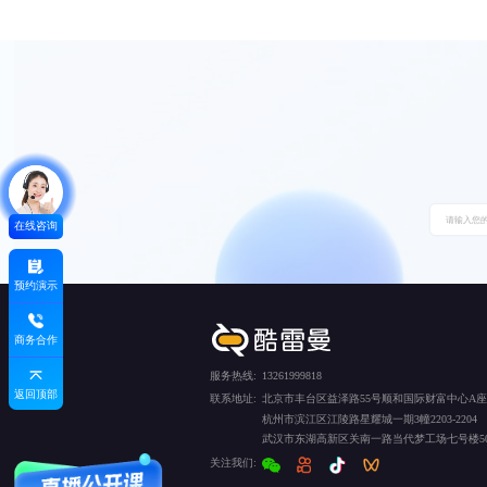
在线咨询
预约演示
商务合作
服务热线:
13261999818
返回顶部
联系地址:
北京市丰台区益泽路55号顺和国际财富中心A座5
杭州市滨江区江陵路星耀城一期3幢2203-2204
武汉市东湖高新区关南一路当代梦工场七号楼50
关注我们: