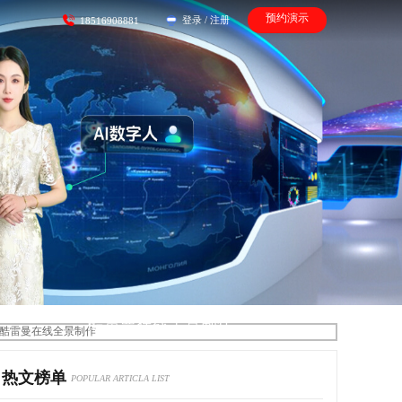
预约演示
登录
/
注册
18516908881
酷雷曼在线全景制作
热文榜单
POPULAR ARTICLA LIST