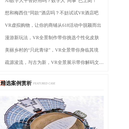
AI数字人平替好用吗？数字人“同事”已上岗！
想和梅西住“同款”酒店吗？不妨试试VR酒店吧
VR虚拟购物，让你的商铺从618活动中脱颖而出
漫游新玩法，VR全景制作带你挑选个性化皮肤
美丽乡村的“只此青绿”，VR全景带你身临其境
疏源浚流，与古为新，VR全景展示带你解码文化自信
精选案例赏析
FEATURED CASE