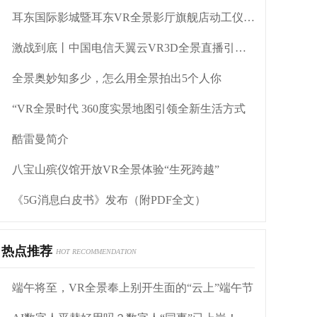
耳东国际影城暨耳东VR全景影厅旗舰店动工仪式盛大举行
激战到底丨中国电信天翼云VR3D全景直播引燃拳击热火
全景奥妙知多少，怎么用全景拍出5个人你
“VR全景时代 360度实景地图引领全新生活方式
酷雷曼简介
八宝山殡仪馆开放VR全景体验“生死跨越”
《5G消息白皮书》发布（附PDF全文）
热点推荐
HOT RECOMMENDATION
端午将至，VR全景奉上别开生面的“云上”端午节