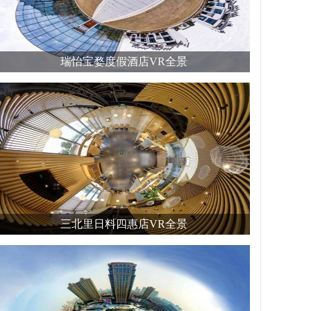
瑞怡宝婺度假酒店VR全景
三北里日料四惠店VR全景