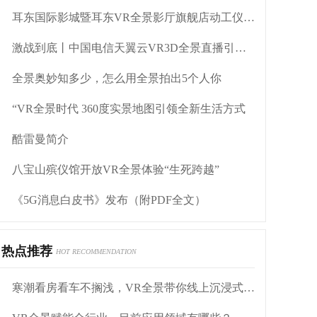
耳东国际影城暨耳东VR全景影厅旗舰店动工仪式盛大举行
激战到底丨中国电信天翼云VR3D全景直播引燃拳击热火
全景奥妙知多少，怎么用全景拍出5个人你
“VR全景时代 360度实景地图引领全新生活方式
酷雷曼简介
八宝山殡仪馆开放VR全景体验“生死跨越”
《5G消息白皮书》发布（附PDF全文）
热点推荐
HOT RECOMMENDATION
寒潮看房看车不搁浅，VR全景带你线上沉浸式体验