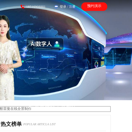
预约演示
登录
/
注册
18516908881
酷雷曼在线全景制作
热文榜单
POPULAR ARTICLA LIST