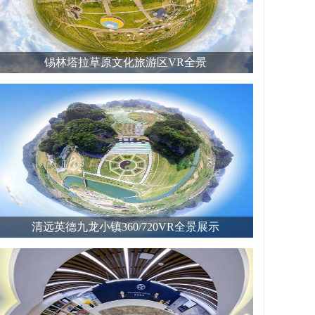
锡林塔拉草原文化旅游区VR全景
清远英德九龙小镇360/720VR全景展示