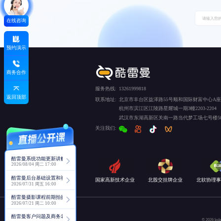
在线咨询
预约演示
商务合作
服务热线:
13261999818
返回顶部
联系地址:
北京市丰台区益泽路55号顺和国际财富中心A座5
杭州市滨江区江陵路星耀城一期3幢2203-2204
武汉市东湖高新区关南一路当代梦工场七号楼50
关注我们:
酷雷曼系统功能更新讲解
2026/08/04 周二 17:00
酷雷曼后台基础设置和视角功能详解
国家高新技术企业
北股交挂牌企业
北软协理事
2026/07/31 周五 16:00
酷雷曼摄影课程前期拍摄讲解
2026/07/21 周二 10:00
酷雷曼客户问题及商务老师回复分享
© 2026