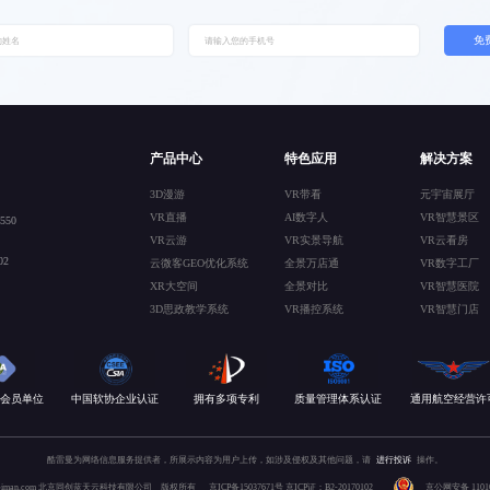
免
产品中心
特色应用
解决方案
3D漫游
VR带看
元宇宙展厅
VR直播
AI数字人
VR智慧景区
50
VR云游
VR实景导航
VR云看房
2
云微客GEO优化系统
全景万店通
VR数字工厂
XR大空间
全景对比
VR智慧医院
3D思政教学系统
VR播控系统
VR智慧门店
会员单位
中国软协企业认证
拥有多项专利
质量管理体系认证
通用航空经营许
酷雷曼为网络信息服务提供者，所展示内容为用户上传，如涉及侵权及其他问题，请
进行投诉
操作。
 kuleiman.com 北京同创蓝天云科技有限公司 版权所有
京ICP备15037671号
京ICP证：B2-20170102
京公网安备 110106