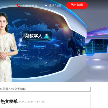
预约演示
登录
/
注册
18516908881
酷雷曼在线全景制作
热文榜单
POPULAR ARTICLA LIST