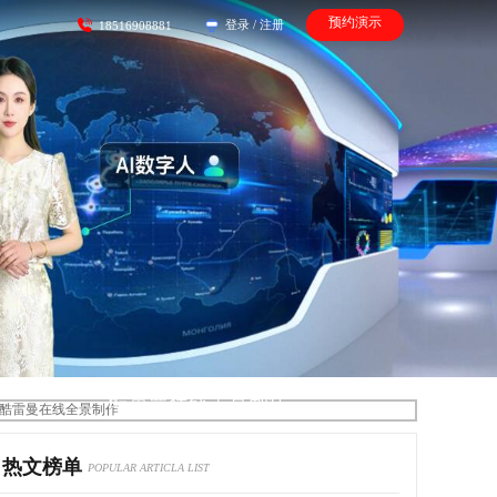
预约演示
登录
/
注册
18516908881
酷雷曼在线全景制作
热文榜单
POPULAR ARTICLA LIST