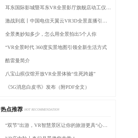
耳东国际影城暨耳东VR全景影厅旗舰店动工仪式盛大举行
激战到底丨中国电信天翼云VR3D全景直播引燃拳击热火
全景奥妙知多少，怎么用全景拍出5个人你
“VR全景时代 360度实景地图引领全新生活方式
酷雷曼简介
八宝山殡仪馆开放VR全景体验“生死跨越”
《5G消息白皮书》发布（附PDF全文）
热点推荐
HOT RECOMMENDATION
“双节”出游，VR智慧景区让你的旅游更具“心价比”