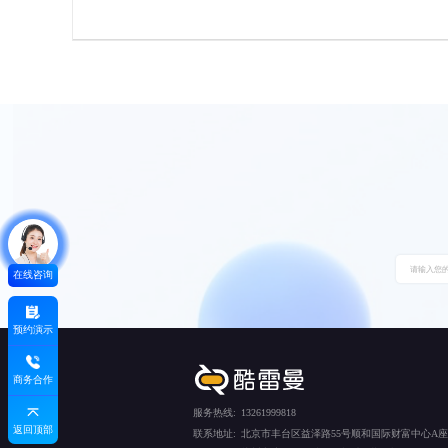
在线咨询
预约演示
商务合作
服务热线:
13261999818
返回顶部
联系地址:
北京市丰台区益泽路55号顺和国际财富中心A座5