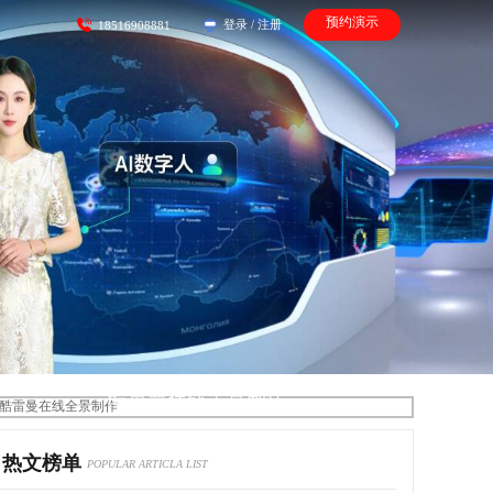
预约演示
登录
/
注册
18516908881
酷雷曼在线全景制作
热文榜单
POPULAR ARTICLA LIST