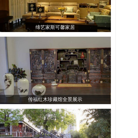
缔艺家斯可馨家居
传福红木珍藏馆全景展示