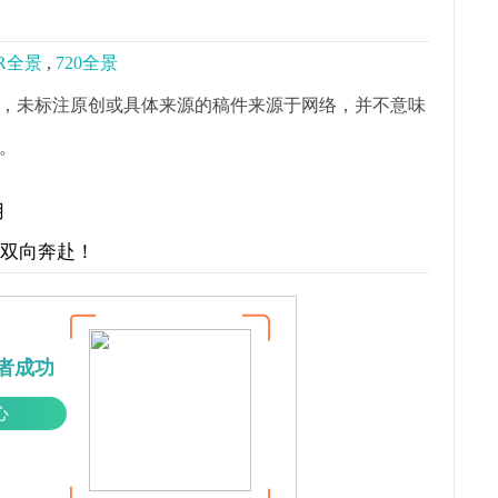
R全景
,
720全景
，未标注原创或具体来源的稿件来源于网络，并不意味
。
用
才双向奔赴！
者成功
心