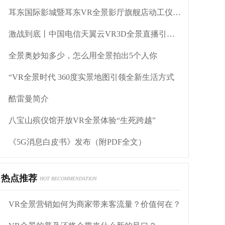
耳东国际影城暨耳东VR全景影厅旗舰店动工仪式盛大举行
激战到底丨中国电信天翼云VR3D全景直播引燃拳击热火
全景奥妙知多少，怎么用全景拍出5个人你
“VR全景时代 360度实景地图引领全新生活方式
酷雷曼简介
八宝山殡仪馆开放VR全景体验“生死跨越”
《5G消息白皮书》发布（附PDF全文）
热点推荐
HOT RECOMMENDATION
VR全景营销如何为商家带来客流量？价值何在？