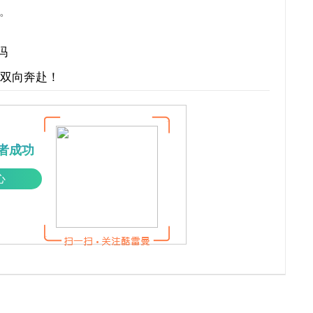
。
吗
才双向奔赴！
者成功
心