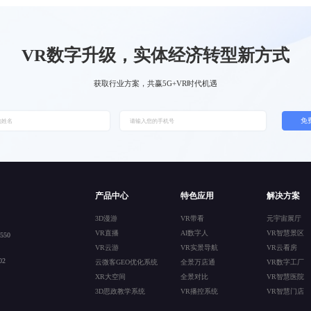
VR数字升级，实体经济转型新方式
获取行业方案，共赢5G+VR时代机遇
免
产品中心
特色应用
解决方案
3D漫游
VR带看
元宇宙展厅
VR直播
AI数字人
VR智慧景区
50
VR云游
VR实景导航
VR云看房
2
云微客GEO优化系统
全景万店通
VR数字工厂
XR大空间
全景对比
VR智慧医院
3D思政教学系统
VR播控系统
VR智慧门店