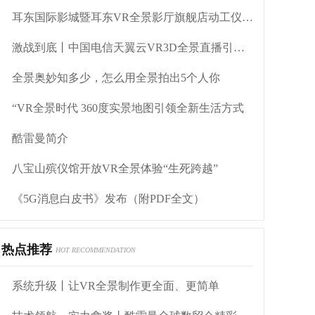
耳东国际影城暨耳东VR全景影厅旗舰店动工仪式盛大举行
激战到底丨中国电信天翼云VR3D全景直播引燃拳击热火
全景奥妙知多少，怎么用全景拍出5个人你
“VR全景时代 360度实景地图引领全新生活方式
酷雷曼简介
八宝山殡仪馆开放VR全景体验“生死跨越”
《5G消息白皮书》发布（附PDF全文）
热点推荐
HOT RECOMMENDATION
系统升级丨让VR全景制作更全面、更简单