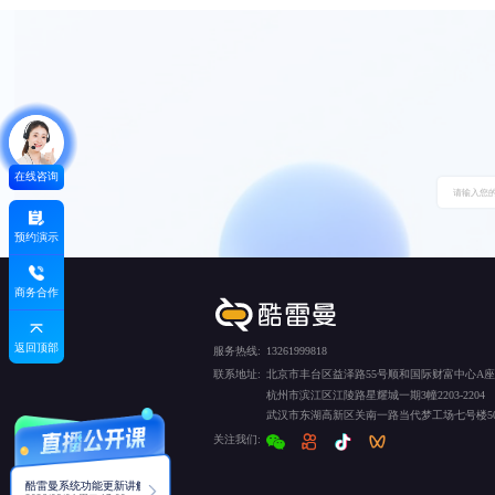
在线咨询
预约演示
商务合作
返回顶部
服务热线:
13261999818
联系地址:
北京市丰台区益泽路55号顺和国际财富中心A座5
杭州市滨江区江陵路星耀城一期3幢2203-2204
武汉市东湖高新区关南一路当代梦工场七号楼50
关注我们:
酷雷曼系统功能更新讲解