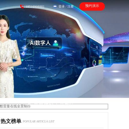
预约演示
登录
/
注册
18516908881
酷雷曼在线全景制作
热文榜单
POPULAR ARTICLA LIST