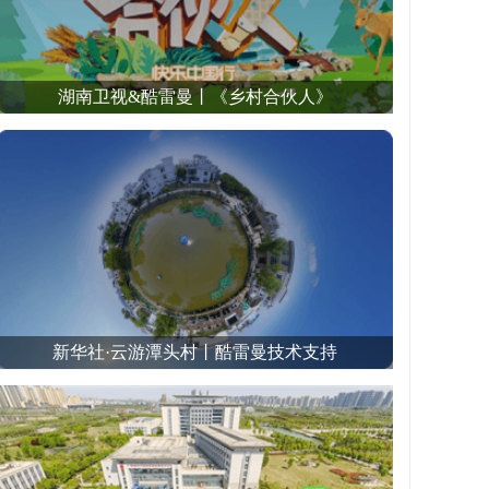
湖南卫视&酷雷曼丨《乡村合伙人》
新华社·云游潭头村丨酷雷曼技术支持