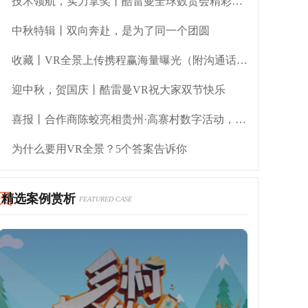
技术领航，实力拿奖丨酷雷曼全球数贸会精彩时刻
中秋特辑丨双向奔赴，是为了同一个团圆
收藏丨VR全景上传携程赢海量曝光（附沟通话术）
迎中秋，贺国庆丨酷雷曼VR祝大家双节快乐
喜报丨合作商陈蛟亮相贵州·高寨村数字活动，酷雷曼助力资源破圈
为什么要用VR全景？5个答案告诉你
精选案例赏析
FEATURED CASE