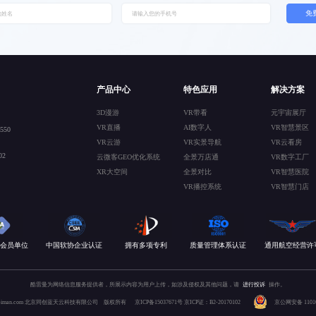
免
产品中心
特色应用
解决方案
3D漫游
VR带看
元宇宙展厅
VR直播
AI数字人
VR智慧景区
50
VR云游
VR实景导航
VR云看房
2
云微客GEO优化系统
全景万店通
VR数字工厂
XR大空间
全景对比
VR智慧医院
VR播控系统
VR智慧门店
会员单位
中国软协企业认证
拥有多项专利
质量管理体系认证
通用航空经营许
酷雷曼为网络信息服务提供者，所展示内容为用户上传，如涉及侵权及其他问题，请
进行投诉
操作。
 kuleiman.com 北京同创蓝天云科技有限公司 版权所有
京ICP备15037671号
京ICP证：B2-20170102
京公网安备 110106