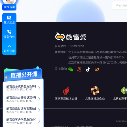
在线咨询
预约演示
商务合作
服务热线:
13261999818
返回顶部
联系地址:
北京市丰台区益泽路55号顺和国际财富中心A座5
杭州市滨江区江陵路星耀城一期3幢2203-2204
武汉市东湖高新区关南一路当代梦工场七号楼50
关注我们:
酷雷曼系统功能更新讲解
2026/08/04 周二 17:00
酷雷曼后台基础设置和视角功能详解
国家高新技术企业
北股交挂牌企业
北软协理事
2026/07/31 周五 16:00
酷雷曼摄影课程前期拍摄讲解
2026/07/21 周二 10:00
酷雷曼客户问题及商务老师回复分享
© 2026
2026/07/14 周二 16:00