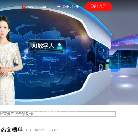
预约演示
登录
/
注册
18516908881
酷雷曼在线全景制作
热文榜单
POPULAR ARTICLA LIST