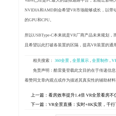
Valve已经是PC最大的虚拟通路平台，若能让影响
NVIDIA和AMD则会希望VR市场能够成长，以
的GPU和CPU。
所以USBType-C本来就是VR厂商产品未来规
且希望以此打破各装置的区隔，提高VR装置的通
相关搜索：
360全景
,
全景展示
,
全景制作
,
V
免责声明：酷雷曼登载此文目的在于传递信息
着赞同文章内观点或作为描述其真实性的辅助材料
上一篇：
看房效率提升1.4倍 VR全景看房
下一篇：
VR全景直播：实时+8K实景，千