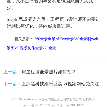
量，只不过体验的丰富程度也因此而大大减
少。
Step6 完成渲染之后，工程师与设计师还需要进
行测试与优化，将内容质量完善。
相关搜索：
360全景全景展示vr全景360全景制作全
景图VR视频制作全景720全景
上一篇：
房屋租赁全景照片如何拍？
下一篇：
上演黑科技娱乐盛宴 vr视频网站受关注
© 2026 kuleiman.com 北京同创蓝天云科技有限公司 版权所有
京ICP备15037671号 京ICP证：B2-20170102