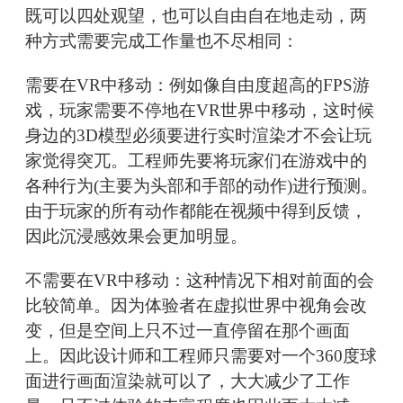
既可以四处观望，也可以自由自在地走动，两
种方式需要完成工作量也不尽相同：
需要在VR中移动：例如像自由度超高的FPS游
戏，玩家需要不停地在VR世界中移动，这时候
身边的3D模型必须要进行实时渲染才不会让玩
家觉得突兀。工程师先要将玩家们在游戏中的
各种行为(主要为头部和手部的动作)进行预测。
由于玩家的所有动作都能在视频中得到反馈，
因此沉浸感效果会更加明显。
不需要在VR中移动：这种情况下相对前面的会
比较简单。因为体验者在虚拟世界中视角会改
变，但是空间上只不过一直停留在那个画面
上。因此设计师和工程师只需要对一个360度球
面进行画面渲染就可以了，大大减少了工作