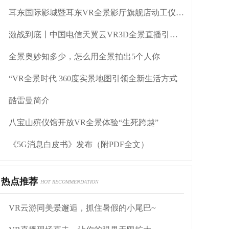
耳东国际影城暨耳东VR全景影厅旗舰店动工仪式盛大举行
激战到底丨中国电信天翼云VR3D全景直播引燃拳击热火
全景奥妙知多少，怎么用全景拍出5个人你
“VR全景时代 360度实景地图引领全新生活方式
酷雷曼简介
八宝山殡仪馆开放VR全景体验“生死跨越”
《5G消息白皮书》发布（附PDF全文）
热点推荐
HOT RECOMMENDATION
VR云游同美景邂逅，抓住暑假的小尾巴~