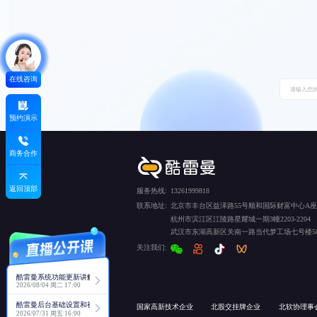
在线咨询
预约演示
商务合作
返回顶部
服务热线:
13261999818
联系地址:
北京市丰台区益泽路55号顺和国际财富中心A座5
杭州市滨江区江陵路星耀城一期3幢2203-2204
武汉市东湖高新区关南一路当代梦工场七号楼50
关注我们:
酷雷曼系统功能更新讲解
2026/08/04 周二 17:00
酷雷曼后台基础设置和视角功能详解
国家高新技术企业
北股交挂牌企业
北软协理事
2026/07/31 周五 16:00