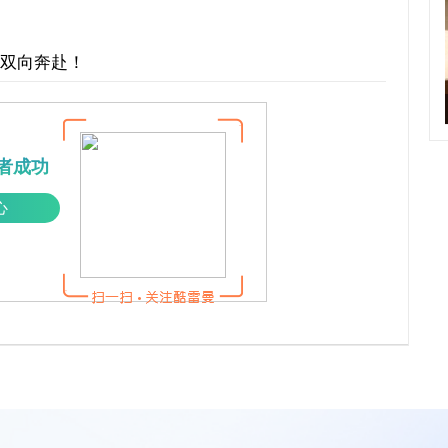
才双向奔赴！
者成功
心