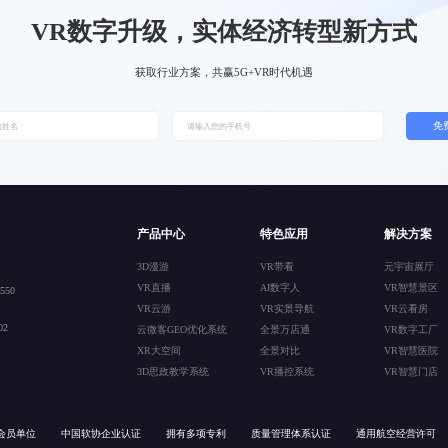
VR数字升级，实体经济转型新方式
获取行业方案，共赢5G+VR时代机遇
免
产品中心
特色应用
解决方案
3D漫游
VR带看
元宇宙展厅
VR直播
AI数字人
VR智慧景区
50
VR云游
VR实景导航
VR云看房
2
云微客GEO优化系统
全景万店通
VR数字工厂
XR大空间
全景对比
VR智慧医院
3D思政教学系统
VR播控系统
VR智慧门店
会员单位
中国软协企业认证
拥有多项专利
质量管理体系认证
通用航空经营许可