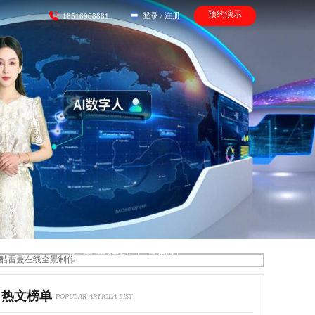
预约演示
登录
/
注册
18516908881
酷雷曼在线全景制作
热文榜单
POPULAR ARTICLA LIST