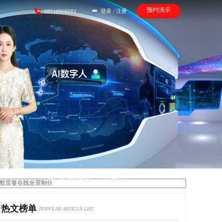
预约演示
登录
/
注册
18516908881
酷雷曼在线全景制作
热文榜单
POPULAR ARTICLA LIST