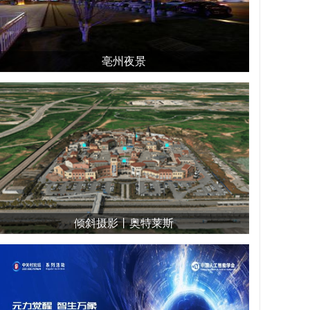
亳州夜景
倾斜摄影丨奥特莱斯