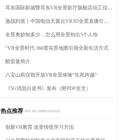
耳东国际影城暨耳东VR全景影厅旗舰店动工仪式盛大举行
激战到底丨中国电信天翼云VR3D全景直播引燃拳击热火
全景奥妙知多少，怎么用全景拍出5个人你
“VR全景时代 360度实景地图引领全新生活方式
酷雷曼简介
八宝山殡仪馆开放VR全景体验“生死跨越”
《5G消息白皮书》发布（附PDF全文）
热点推荐
HOT RECOMMENDATION
创新VR教育 改变传统学习方法