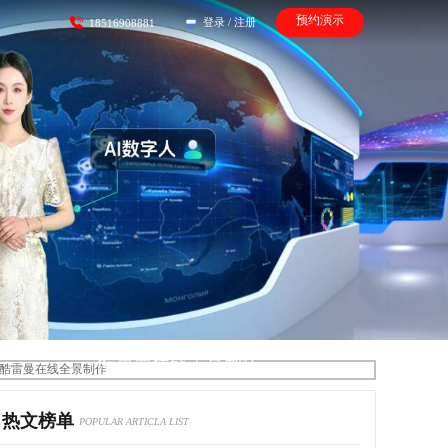
预约演示
登录
/
注册
18516908881
酷雷曼在线全景制作
热文榜单
POPULAR ARTICLA LIST