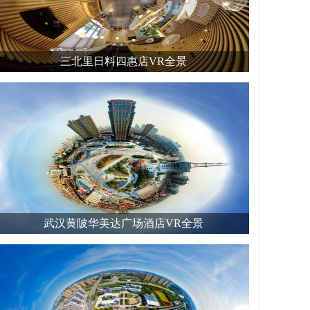
三北里日料四惠店VR全景
武汉黄陂华美达广场酒店VR全景