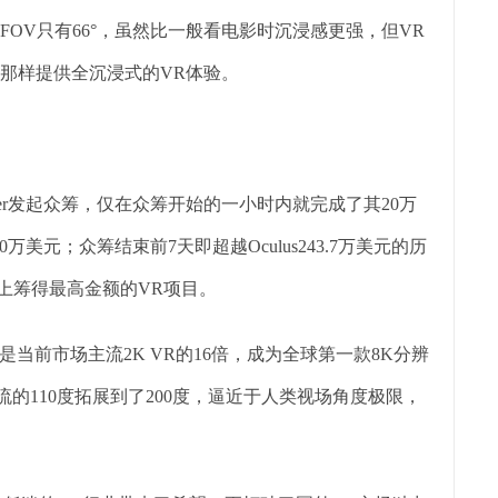
的FOV只有66°，虽然比一般看电影时沉浸感更强，但VR
后者那样提供全沉浸式的VR体验。
tarter发起众筹，仅在众筹开始的一小时内就完成了其20万
万美元；众筹结束前7天即超越Oculus243.7万美元的历
er史上筹得最高金额的VR项目。
晰度是当前市场主流2K VR的16倍，成为全球第一款8K分辨
流的110度拓展到了200度，逼近于人类视场角度极限，