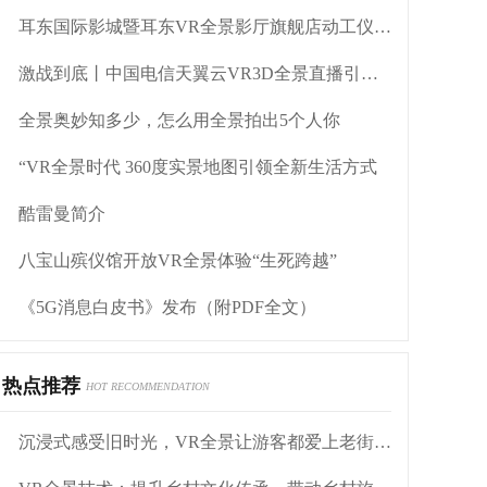
耳东国际影城暨耳东VR全景影厅旗舰店动工仪式盛大举行
激战到底丨中国电信天翼云VR3D全景直播引燃拳击热火
全景奥妙知多少，怎么用全景拍出5个人你
“VR全景时代 360度实景地图引领全新生活方式
酷雷曼简介
八宝山殡仪馆开放VR全景体验“生死跨越”
《5G消息白皮书》发布（附PDF全文）
热点推荐
HOT RECOMMENDATION
沉浸式感受旧时光，VR全景让游客都爱上老街区打卡地