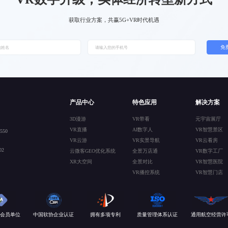
获取行业方案，共赢5G+VR时代机遇
免
产品中心
特色应用
解决方案
3D漫游
VR带看
元宇宙展厅
VR直播
AI数字人
VR智慧景区
50
VR云游
VR实景导航
VR云看房
2
云微客GEO优化系统
全景万店通
VR数字工厂
XR大空间
全景对比
VR智慧医院
VR播控系统
VR智慧门店
会员单位
中国软协企业认证
拥有多项专利
质量管理体系认证
通用航空经营许