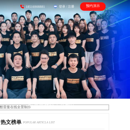
预约演示
登录
/
注册
18516908881
酷雷曼在线全景制作
热文榜单
POPULAR ARTICLA LIST