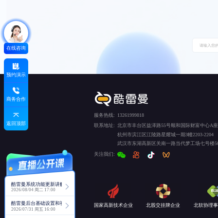
在线咨询
预约演示
商务合作
服务热线:
13261999818
返回顶部
联系地址:
北京市丰台区益泽路55号顺和国际财富中心A座5
杭州市滨江区江陵路星耀城一期3幢2203-2204
武汉市东湖高新区关南一路当代梦工场七号楼50
关注我们:
酷雷曼系统功能更新讲解
2026/08/04 周二 17:00
酷雷曼后台基础设置和视角功能详解
国家高新技术企业
北股交挂牌企业
北软协理事
2026/07/31 周五 16:00