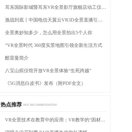
耳东国际影城暨耳东VR全景影厅旗舰店动工仪式盛大举行
激战到底丨中国电信天翼云VR3D全景直播引燃拳击热火
全景奥妙知多少，怎么用全景拍出5个人你
“VR全景时代 360度实景地图引领全新生活方式
酷雷曼简介
八宝山殡仪馆开放VR全景体验“生死跨越”
《5G消息白皮书》发布（附PDF全文）
热点推荐
HOT RECOMMENDATION
VR全景技术在教育中的应用：VR教学的“因材施教”