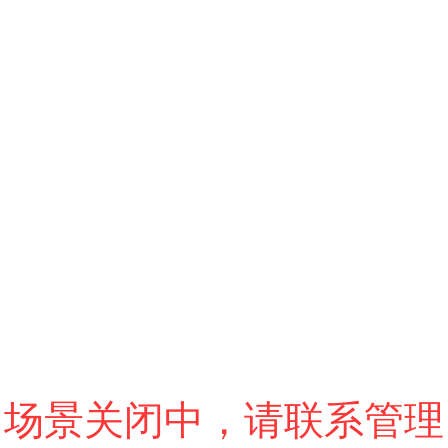
跳过
进入VR模式
退出VR模式
VR参数设置
场景关闭中，请联系管理