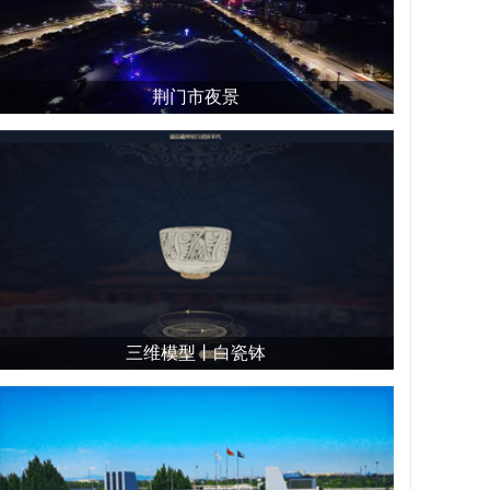
荆门市夜景
三维模型丨白瓷钵