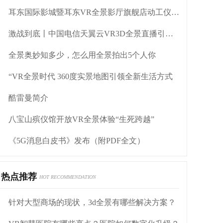
耳东国际影城暨耳东VR全景影厅旗舰店动工仪式盛大举行
激战到底丨中国电信天翼云VR3D全景直播引燃拳击热火
全景奥妙知多少，怎么用全景拍出5个人你
“VR全景时代 360度实景地图引领全新生活方式
酷雷曼简介
八宝山殡仪馆开放VR全景体验“生死跨越”
《5G消息白皮书》发布（附PDF全文）
热点推荐
HOT RECOMMENDATION
针对大型商场的现状，3d全景有哪些解决方案？