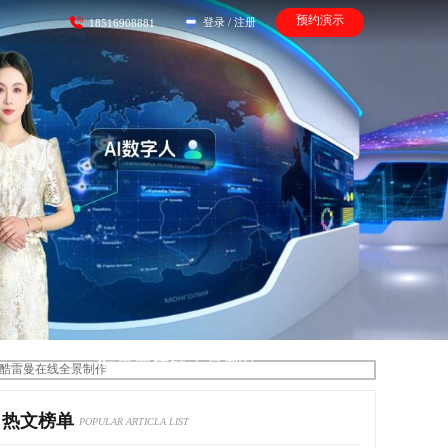
预约演示
登录
/
注册
18516908881
酷雷曼在线全景制作
热文榜单
POPULAR ARTICLA LIST