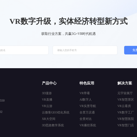
VR数字升级，实体经济转型新方式
获取行业方案，共赢5G+VR时代机遇
免
产品中心
特色应用
解决方案
3D漫游
VR带看
元宇宙展厅
VR直播
AI数字人
VR智慧景区
50
VR云游
VR实景导航
VR云看房
2
云微客GEO优化系统
全景万店通
VR数字工厂
XR大空间
全景对比
VR智慧医院
3D思政教学系统
VR播控系统
VR智慧门店