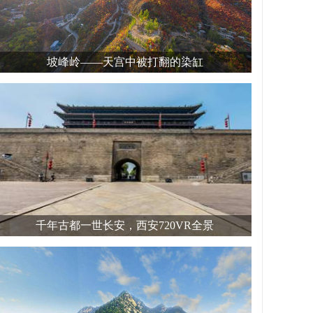
坡峰岭——天宫中被打翻的染缸
千年古都一世长安，西安720VR全景