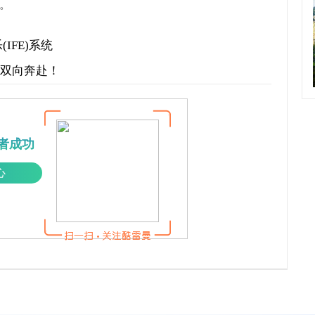
。
乐(IFE)系统
才双向奔赴！
者成功
心