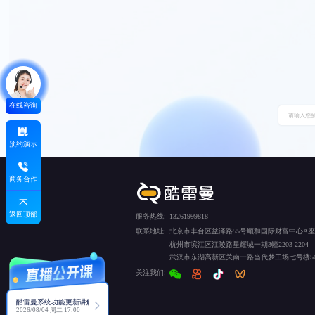
在线咨询
预约演示
商务合作
返回顶部
服务热线:
13261999818
联系地址:
北京市丰台区益泽路55号顺和国际财富中心A座5
杭州市滨江区江陵路星耀城一期3幢2203-2204
武汉市东湖高新区关南一路当代梦工场七号楼50
关注我们:
酷雷曼系统功能更新讲解
2026/08/04 周二 17:00