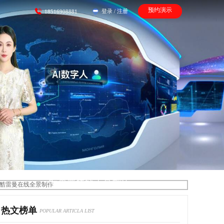
预约演示
登录
/
注册
18516908881
酷雷曼在线全景制作
热文榜单
POPULAR ARTICLA LIST