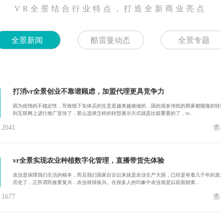
VR全景结合行业特点，打造全新商业亮点
全景新闻
酷雷曼动态
全景专题
打消vr全景创业不靠谱顾虑，加盟代理更具竞争力
因为疫情的不稳定性，导致线下实体店的生意是越来越难做的，因此很多传统的商家都慢慢的转
到互联网上进行推广宣传了，那么选择怎样的转型展示方式就是比较重要的了，vr...
041
查
vr全景实现农业种植数字化管理，直播带货先体验
农业是保障我们生活的根本，而且我们国家自古以来就是农业生产大国，已经是有着几千年的发
历史了，正所谓民族要复兴，农业就得振兴。在很多人的印象中农业就是以前面朝黄...
677
查