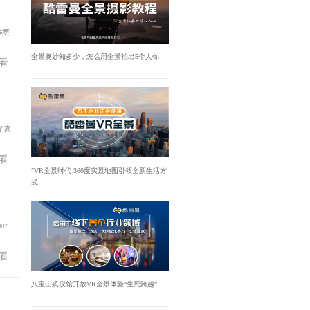
作更
全景奥妙知多少，怎么用全景拍出5个人你
看
了高
看
“VR全景时代 360度实景地图引领全新生活方
式
07
看
八宝山殡仪馆开放VR全景体验“生死跨越”