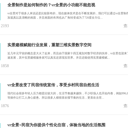
全景制作是如何制作的？vr全景的小功能不能忽视
vr全景对于很多人来说还是比较新奇的，现在媒体技术是在不断发展的，我们可以通过vr全景制
加逼真以及清晰的画面，并且画面的布局也从广角转变成为了720度全方位...
193
查
实景建模赋能行业发展，重塑三维实景数字空间
近几年元宇宙的概念是大火了起来，而且由于国家十四五规划对数字经济的扶持，vr全景也迎来
速发展，其中实景建模服务就可以真实还原现实世界。并且还能使用实景建模赋...
858
查
vr全景改变了民宿传统宣传，享受乡村民宿自然生活
现代社会很多年轻人压力都是比较大的，生活节奏越来越快，不少职场人也开始内卷，例如996,0
等操作让打工人身心疲惫。所以很多人都很喜欢慢节奏的生活，更喜欢去世...
876
查
vr全景+民宿为你提供个性化住宿，体验当地的生活氛围