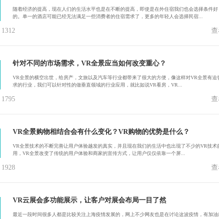
随着经济的提高，现在人们的生活水平也是在不断的提高，即使是在外住宿我们也会选择条件好
的。单一的酒店可能已经无法满足一些消费者的住宿需求了，更多的年轻人会选择民宿...
312
查
针对不同的市场需求，VR全景应当如何改变重心？
VR全景的横空出世，给房产，文旅以及汽车等行业都带来了很大的方便，像这样对VR全景有迫
求的行业，我们可以针对性的做垂直领域的行业应用，就比如说VR看房，VR...
795
查
VR全景购物相结合会有什么变化？VR购物的优势是什么？
VR全景技术的不断完善让用户体验越发的真实，并且现在我们的生活中也出现了不少的VR技术
用，VR全景改变了传统的用户体验和商家的宣传方式，让用户仅仅依靠一个屏...
928
查
VR云展会多功能展示，让客户对展会布局一目了然
最近一段时间很多人都是比较关注上海疫情发展的，网上不少网友也是在讨论这波疫情，有加油