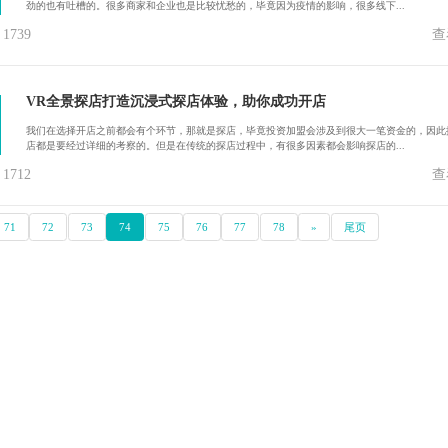
劲的也有吐槽的。很多商家和企业也是比较忧愁的，毕竟因为疫情的影响，很多线下...
739
查
VR全景探店打造沉浸式探店体验，助你成功开店
我们在选择开店之前都会有个环节，那就是探店，毕竟投资加盟会涉及到很大一笔资金的，因此
店都是要经过详细的考察的。但是在传统的探店过程中，有很多因素都会影响探店的...
712
查
71
72
73
74
75
76
77
78
»
尾页