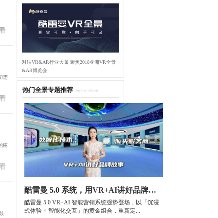
看
对话VR&AR行业大咖 聚焦2018亚洲VR全景
&AR博览会
切需
热门全景专题推荐
Partner column
看
的应
看
酷雷曼 5.0 系统，用VR+AI讲好品牌故事
酷雷曼 5.0 VR+AI 智能营销系统强势登场，以「沉浸
式体验 × 智能化交互」的黄金组合，重新定...
鼓