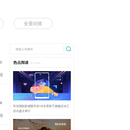
全景问答
型
热点阅读
Hot reading
看
展
耳东国际影城暨耳东VR全景影厅旗舰店动工
仪式盛大举行
看