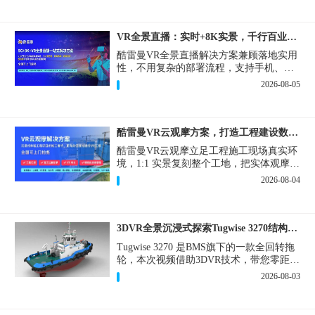
VR全景直播：实时+8K实景，千行百业的数字化利器
酷雷曼VR全景直播解决方案兼顾落地实用
性，不用复杂的部署流程，支持手机、网
页多端访问，解决各行各业 “看得见、信
2026-08-05
得过、降成本、提转化” 的实际难题。
酷雷曼VR云观摩方案，打造工程建设数字化观摩新范式
酷雷曼VR云观摩立足工程施工现场真实环
境，1:1 实景复刻整个工地，把实体观摩会
完整搬到云端线上，兼顾线下实体观摩与
2026-08-04
线上云观摩双重需求，为施工单位、建设
方、监理、监管部门提供一套接地气、可
落地的数字化观摩解决方案。
3DVR全景沉浸式探索Tugwise 3270结构一览
Tugwise 3270 是BMS旗下的一款全回转拖
轮，本次视频借助3DVR技术，带您零距离
透视这艘拖轮的内外构造，沉浸式探索每
2026-08-03
一处细节。