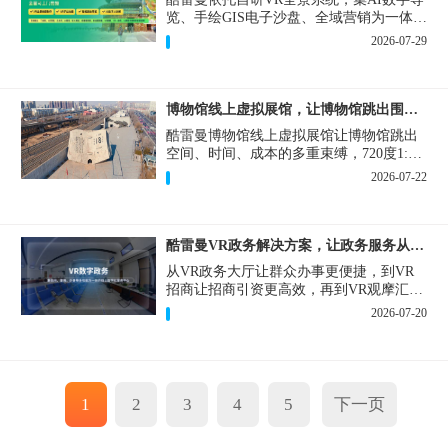
览、手绘GIS电子沙盘、全域营销为一体，
打造从VR全景拍摄制作到成熟VR云游落
2026-07-29
地案例。
博物馆线上虚拟展馆，让博物馆跳出围墙让历史随处可及
酷雷曼博物馆线上虚拟展馆让博物馆跳出
空间、时间、成本的多重束缚，720度1:1
实景复刻的VR数字展厅，已经成为博物馆
2026-07-22
数字化刚需新基建。
酷雷曼VR政务解决方案，让政务服务从“看得见”开始
从VR政务大厅让群众办事更便捷，到VR
招商让招商引资更高效，再到VR观摩汇报
让政务成果更直观，酷雷曼VR政务解决方
2026-07-20
案，解锁政务服务新体验，让服务从“看得
见”开始，向“更优质”迈进！
1
2
3
4
5
下一页