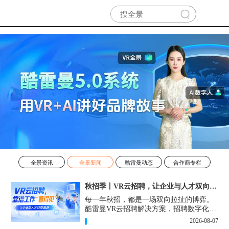
全景资讯
全景新闻
酷雷曼动态
合作商专栏
秋招季丨VR云招聘，让企业与人才双向奔赴！
每一年秋招，都是一场双向拉扯的博弈。
酷雷曼VR云招聘解决方案，招聘数字化的
实用工具，告别“信息博弈”，真正实现企
2026-08-07
业与人才双向奔赴。