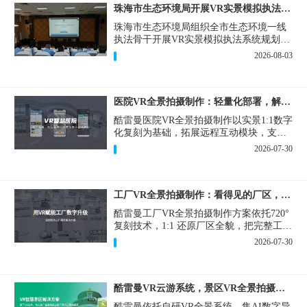
珠海市生态环境局开展VR实景模拟执法专题培训
珠海市生态环境局组织全市生态环境一线
执法骨干开展VR实景模拟执法系统规划建
设和教学培训，持续推进科技赋能生态环
2026-08-03
境执法，夯实队伍办案“基本功”。
医院VR全景拍摄制作：轻量化部署，解决医患真实痛点
酷雷曼医院VR全景拍摄制作以实景1:1数字
化复刻为基础，拓展远程互动模块，支持
定制，轻量化搭建部署，可挂载在公众
2026-07-30
号、官网等线上平台。
工厂VR全景拍摄制作：看得见的厂区，省下来的成本
酷雷曼工厂VR全景拍摄制作方案依托720°
复刻技术，1:1 还原厂区全貌，把完整工厂
搬进手机、电脑大屏，既是工厂对外拓客
2026-07-30
的数字化名片，也是内部管理、人员培训
的轻量化工具，实实在在解决工厂经营过
程中的多个痛点。
酷雷曼VR云游系统，景区VR全景拍摄制作一站式落地
酷雷曼依托自研VR全景系统，集AI数字导