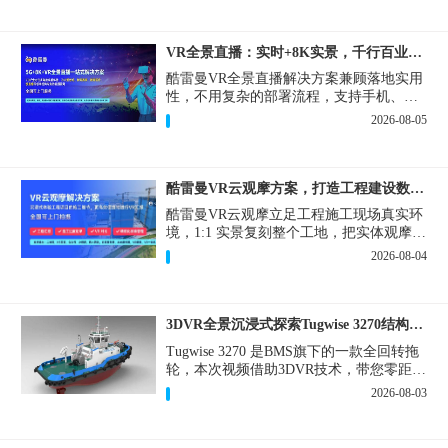
VR全景直播：实时+8K实景，千行百业的数字化利器
酷雷曼VR全景直播解决方案兼顾落地实用
性，不用复杂的部署流程，支持手机、网
页多端访问，解决各行各业 “看得见、信
2026-08-05
得过、降成本、提转化” 的实际难题。
酷雷曼VR云观摩方案，打造工程建设数字化观摩新范式
酷雷曼VR云观摩立足工程施工现场真实环
境，1:1 实景复刻整个工地，把实体观摩会
完整搬到云端线上，兼顾线下实体观摩与
2026-08-04
线上云观摩双重需求，为施工单位、建设
方、监理、监管部门提供一套接地气、可
落地的数字化观摩解决方案。
3DVR全景沉浸式探索Tugwise 3270结构一览
Tugwise 3270 是BMS旗下的一款全回转拖
轮，本次视频借助3DVR技术，带您零距离
透视这艘拖轮的内外构造，沉浸式探索每
2026-08-03
一处细节。