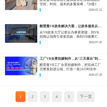
空间、时间、成本的多重束缚，720度1:1
实景复刻的VR数字展厅，已经成为博物馆
2026-07-22
数字化刚需新基建。
酷雷曼VR政务解决方案，让政务服务从“看得见”开始
从VR政务大厅让群众办事更便捷，到VR
招商让招商引资更高效，再到VR观摩汇报
让政务成果更直观，酷雷曼VR政务解决方
2026-07-20
案，解锁政务服务新体验，让服务从“看得
见”开始，向“更优质”迈进！
工厂VR全景拍摄制作，从“三天展台”到“全时在线”
酷雷曼VR工厂全景拍摄制作，把实体工厂
完整复刻进云端，打造一座24小时全年无
休、不限面积、不限展品的线上展厅，改
2026-07-20
写工厂营销获客模式。
1
2
3
4
5
下一页