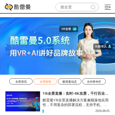
全景资讯
全景新闻
酷雷曼动态
合作商专栏
VR全景直播：实时+8K实景，千行百业的数字化利器
酷雷曼VR全景直播解决方案兼顾落地实用
性，不用复杂的部署流程，支持手机、网
页多端访问，解决各行各业 “看得见、信
2026-08-05
得过、降成本、提转化” 的实际难题。