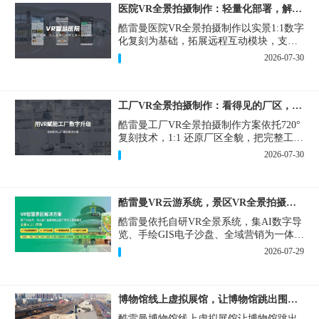
医院VR全景拍摄制作：轻量化部署，解决医患真实痛点
酷雷曼医院VR全景拍摄制作以实景1:1数字
化复刻为基础，拓展远程互动模块，支持
定制，轻量化搭建部署，可挂载在公众
2026-07-30
号、官网等线上平台。
工厂VR全景拍摄制作：看得见的厂区，省下来的成本
酷雷曼工厂VR全景拍摄制作方案依托720°
复刻技术，1:1 还原厂区全貌，把完整工厂
搬进手机、电脑大屏，既是工厂对外拓客
2026-07-30
的数字化名片，也是内部管理、人员培训
的轻量化工具，实实在在解决工厂经营过
程中的多个痛点。
酷雷曼VR云游系统，景区VR全景拍摄制作一站式落地
酷雷曼依托自研VR全景系统，集AI数字导
览、手绘GIS电子沙盘、全域营销为一体，
打造从VR全景拍摄制作到成熟VR云游落
2026-07-29
地案例。
博物馆线上虚拟展馆，让博物馆跳出围墙让历史随处可及
酷雷曼博物馆线上虚拟展馆让博物馆跳出