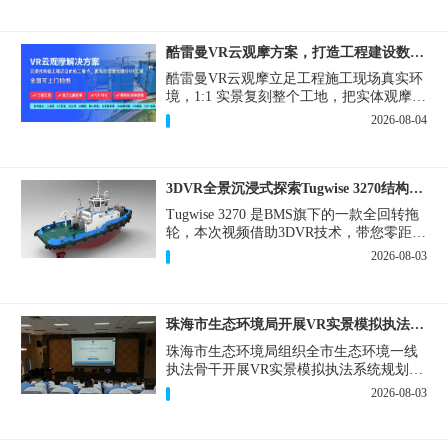
酷雷曼VR云观摩方案，打造工程建设数字化观摩新范式
酷雷曼VR云观摩立足工程施工现场真实环
境，1:1 实景复刻整个工地，把实体观摩会
完整搬到云端线上，兼顾线下实体观摩与
2026-08-04
线上云观摩双重需求，为施工单位、建设
方、监理、监管部门提供一套接地气、可
落地的数字化观摩解决方案。
3DVR全景沉浸式探索Tugwise 3270结构一览
Tugwise 3270 是BMS旗下的一款全回转拖
轮，本次视频借助3DVR技术，带您零距离
透视这艘拖轮的内外构造，沉浸式探索每
2026-08-03
一处细节。
珠海市生态环境局开展VR实景模拟执法专题培训
珠海市生态环境局组织全市生态环境一线
执法骨干开展VR实景模拟执法系统规划建
设和教学培训，持续推进科技赋能生态环
2026-08-03
境执法，夯实队伍办案“基本功”。