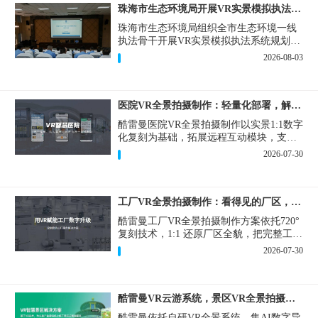
珠海市生态环境局开展VR实景模拟执法专题培训
珠海市生态环境局组织全市生态环境一线
执法骨干开展VR实景模拟执法系统规划建
设和教学培训，持续推进科技赋能生态环
2026-08-03
境执法，夯实队伍办案“基本功”。
医院VR全景拍摄制作：轻量化部署，解决医患真实痛点
酷雷曼医院VR全景拍摄制作以实景1:1数字
化复刻为基础，拓展远程互动模块，支持
定制，轻量化搭建部署，可挂载在公众
2026-07-30
号、官网等线上平台。
工厂VR全景拍摄制作：看得见的厂区，省下来的成本
酷雷曼工厂VR全景拍摄制作方案依托720°
复刻技术，1:1 还原厂区全貌，把完整工厂
搬进手机、电脑大屏，既是工厂对外拓客
2026-07-30
的数字化名片，也是内部管理、人员培训
的轻量化工具，实实在在解决工厂经营过
程中的多个痛点。
酷雷曼VR云游系统，景区VR全景拍摄制作一站式落地
酷雷曼依托自研VR全景系统，集AI数字导