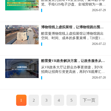
览、手绘GIS电子沙盘、全域营销为一体，
打造从VR全景拍摄制作到成熟VR云游落
2026-07-29
地案例。
博物馆线上虚拟展馆，让博物馆跳出围墙让历史随处可及
酷雷曼博物馆线上虚拟展馆让博物馆跳出
空间、时间、成本的多重束缚，720度1:1
实景复刻的VR数字展厅，已经成为博物馆
2026-07-22
数字化刚需新基建。
酷雷曼VR政务解决方案，让政务服务从“看得见”开始
从VR政务大厅让群众办事更便捷，到VR
招商让招商引资更高效，再到VR观摩汇报
让政务成果更直观，酷雷曼VR政务解决方
2026-07-20
案，解锁政务服务新体验，让服务从“看得
见”开始，向“更优质”迈进！
1
2
3
4
5
下一页