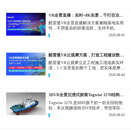
VR全景直播：实时+8K实景，千行百业的数字化利器
酷雷曼VR全景直播解决方案兼顾落地实用
性，不用复杂的部署流程，支持手机、网
页多端访问，解决各行各业 “看得见、信
2026-08-05
得过、降成本、提转化” 的实际难题。
酷雷曼VR云观摩方案，打造工程建设数字化观摩新范式
酷雷曼VR云观摩立足工程施工现场真实环
境，1:1 实景复刻整个工地，把实体观摩会
完整搬到云端线上，兼顾线下实体观摩与
2026-08-04
线上云观摩双重需求，为施工单位、建设
方、监理、监管部门提供一套接地气、可
落地的数字化观摩解决方案。
3DVR全景沉浸式探索Tugwise 3270结构一览
Tugwise 3270 是BMS旗下的一款全回转拖
轮，本次视频借助3DVR技术，带您零距离
透视这艘拖轮的内外构造，沉浸式探索每
2026-08-03
一处细节。