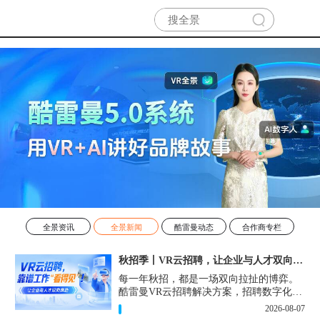
全景资讯
全景新闻
酷雷曼动态
合作商专栏
秋招季丨VR云招聘，让企业与人才双向奔赴！
每一年秋招，都是一场双向拉扯的博弈。
酷雷曼VR云招聘解决方案，招聘数字化的
实用工具，告别“信息博弈”，真正实现企
2026-08-07
业与人才双向奔赴。