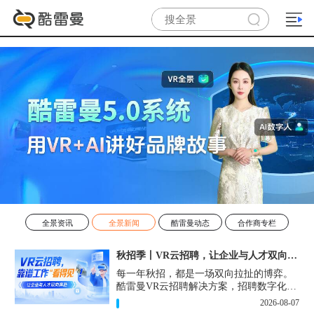
全景资讯
全景新闻
酷雷曼动态
合作商专栏
秋招季丨VR云招聘，让企业与人才双向奔赴！
每一年秋招，都是一场双向拉扯的博弈。
酷雷曼VR云招聘解决方案，招聘数字化的
实用工具，告别“信息博弈”，真正实现企
2026-08-07
业与人才双向奔赴。