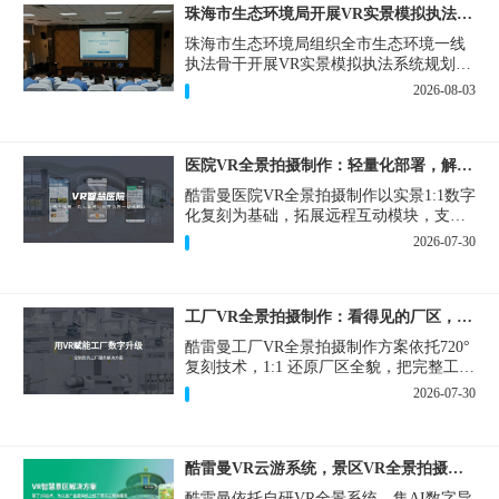
珠海市生态环境局开展VR实景模拟执法专题培训
珠海市生态环境局组织全市生态环境一线
执法骨干开展VR实景模拟执法系统规划建
设和教学培训，持续推进科技赋能生态环
2026-08-03
境执法，夯实队伍办案“基本功”。
医院VR全景拍摄制作：轻量化部署，解决医患真实痛点
酷雷曼医院VR全景拍摄制作以实景1:1数字
化复刻为基础，拓展远程互动模块，支持
定制，轻量化搭建部署，可挂载在公众
2026-07-30
号、官网等线上平台。
工厂VR全景拍摄制作：看得见的厂区，省下来的成本
酷雷曼工厂VR全景拍摄制作方案依托720°
复刻技术，1:1 还原厂区全貌，把完整工厂
搬进手机、电脑大屏，既是工厂对外拓客
2026-07-30
的数字化名片，也是内部管理、人员培训
的轻量化工具，实实在在解决工厂经营过
程中的多个痛点。
酷雷曼VR云游系统，景区VR全景拍摄制作一站式落地
酷雷曼依托自研VR全景系统，集AI数字导