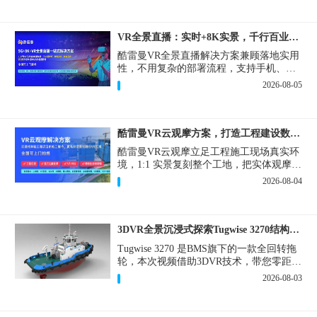
VR全景直播：实时+8K实景，千行百业的数字化利器
酷雷曼VR全景直播解决方案兼顾落地实用
性，不用复杂的部署流程，支持手机、网
页多端访问，解决各行各业 “看得见、信
2026-08-05
得过、降成本、提转化” 的实际难题。
酷雷曼VR云观摩方案，打造工程建设数字化观摩新范式
酷雷曼VR云观摩立足工程施工现场真实环
境，1:1 实景复刻整个工地，把实体观摩会
完整搬到云端线上，兼顾线下实体观摩与
2026-08-04
线上云观摩双重需求，为施工单位、建设
方、监理、监管部门提供一套接地气、可
落地的数字化观摩解决方案。
3DVR全景沉浸式探索Tugwise 3270结构一览
Tugwise 3270 是BMS旗下的一款全回转拖
轮，本次视频借助3DVR技术，带您零距离
透视这艘拖轮的内外构造，沉浸式探索每
2026-08-03
一处细节。