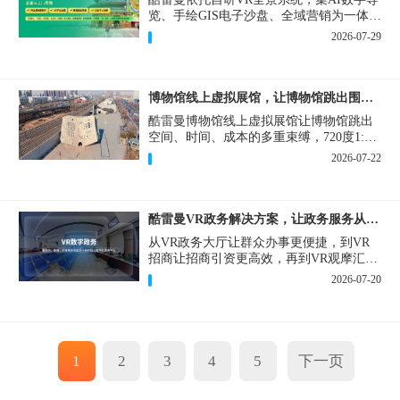
览、手绘GIS电子沙盘、全域营销为一体，
打造从VR全景拍摄制作到成熟VR云游落
2026-07-29
地案例。
博物馆线上虚拟展馆，让博物馆跳出围墙让历史随处可及
酷雷曼博物馆线上虚拟展馆让博物馆跳出
空间、时间、成本的多重束缚，720度1:1
实景复刻的VR数字展厅，已经成为博物馆
2026-07-22
数字化刚需新基建。
酷雷曼VR政务解决方案，让政务服务从“看得见”开始
从VR政务大厅让群众办事更便捷，到VR
招商让招商引资更高效，再到VR观摩汇报
让政务成果更直观，酷雷曼VR政务解决方
2026-07-20
案，解锁政务服务新体验，让服务从“看得
见”开始，向“更优质”迈进！
1
2
3
4
5
下一页