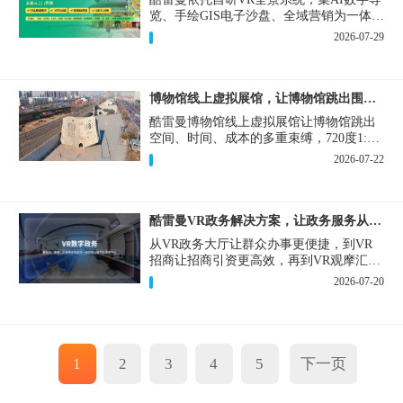
览、手绘GIS电子沙盘、全域营销为一体，
打造从VR全景拍摄制作到成熟VR云游落
2026-07-29
地案例。
博物馆线上虚拟展馆，让博物馆跳出围墙让历史随处可及
酷雷曼博物馆线上虚拟展馆让博物馆跳出
空间、时间、成本的多重束缚，720度1:1
实景复刻的VR数字展厅，已经成为博物馆
2026-07-22
数字化刚需新基建。
酷雷曼VR政务解决方案，让政务服务从“看得见”开始
从VR政务大厅让群众办事更便捷，到VR
招商让招商引资更高效，再到VR观摩汇报
让政务成果更直观，酷雷曼VR政务解决方
2026-07-20
案，解锁政务服务新体验，让服务从“看得
见”开始，向“更优质”迈进！
1
2
3
4
5
下一页