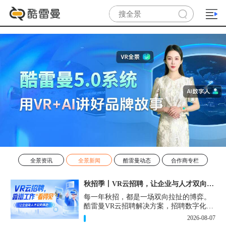
全景资讯
全景新闻
酷雷曼动态
合作商专栏
秋招季丨VR云招聘，让企业与人才双向奔赴！
每一年秋招，都是一场双向拉扯的博弈。
酷雷曼VR云招聘解决方案，招聘数字化的
实用工具，告别“信息博弈”，真正实现企
2026-08-07
业与人才双向奔赴。