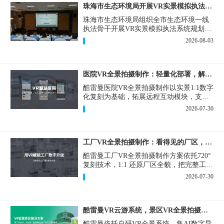
珠海市生态环境局开展VR实景模拟执法专题培训
珠海市生态环境局组织全市生态环境一线
执法骨干开展VR实景模拟执法系统规划建
设和教学培训，持续推进科技赋能生态环
2026-08-03
境执法，夯实队伍办案“基本功”。
医院VR全景拍摄制作：轻量化部署，解决医患真实痛点
酷雷曼医院VR全景拍摄制作以实景1:1数字
化复刻为基础，拓展远程互动模块，支持
定制，轻量化搭建部署，可挂载在公众
2026-07-30
号、官网等线上平台。
工厂VR全景拍摄制作：看得见的厂区，省下来的成本
酷雷曼工厂VR全景拍摄制作方案依托720°
复刻技术，1:1 还原厂区全貌，把完整工厂
搬进手机、电脑大屏，既是工厂对外拓客
2026-07-30
的数字化名片，也是内部管理、人员培训
的轻量化工具，实实在在解决工厂经营过
程中的多个痛点。
酷雷曼VR云游系统，景区VR全景拍摄制作一站式落地
酷雷曼依托自研VR全景系统，集AI数字导