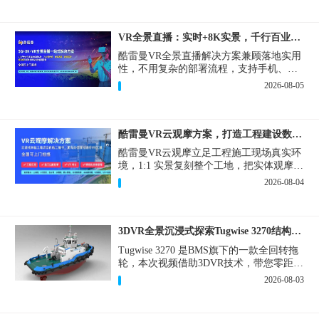
VR全景直播：实时+8K实景，千行百业的数字化利器
酷雷曼VR全景直播解决方案兼顾落地实用
性，不用复杂的部署流程，支持手机、网
页多端访问，解决各行各业 “看得见、信
2026-08-05
得过、降成本、提转化” 的实际难题。
酷雷曼VR云观摩方案，打造工程建设数字化观摩新范式
酷雷曼VR云观摩立足工程施工现场真实环
境，1:1 实景复刻整个工地，把实体观摩会
完整搬到云端线上，兼顾线下实体观摩与
2026-08-04
线上云观摩双重需求，为施工单位、建设
方、监理、监管部门提供一套接地气、可
落地的数字化观摩解决方案。
3DVR全景沉浸式探索Tugwise 3270结构一览
Tugwise 3270 是BMS旗下的一款全回转拖
轮，本次视频借助3DVR技术，带您零距离
透视这艘拖轮的内外构造，沉浸式探索每
2026-08-03
一处细节。