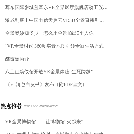
耳东国际影城暨耳东VR全景影厅旗舰店动工仪式盛大举行
激战到底丨中国电信天翼云VR3D全景直播引燃拳击热火
全景奥妙知多少，怎么用全景拍出5个人你
“VR全景时代 360度实景地图引领全新生活方式
酷雷曼简介
八宝山殡仪馆开放VR全景体验“生死跨越”
《5G消息白皮书》发布（附PDF全文）
热点推荐
HOT RECOMMENDATION
VR全景博物馆——让博物馆“火起来”