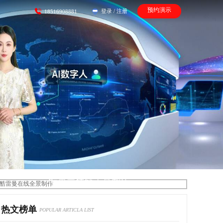
预约演示
登录
/
注册
18516908881
酷雷曼在线全景制作
热文榜单
POPULAR ARTICLA LIST