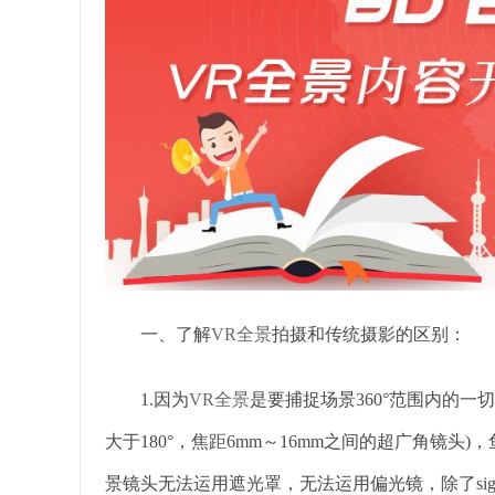
一、了解
VR全景
拍摄和传统摄影的区别：
1.因为
VR全景
是要捕捉场景360°范围内的
大于180°，焦距6mm～16mm之间的超广角镜
景镜头无法运用遮光罩，无法运用偏光镜，除了si