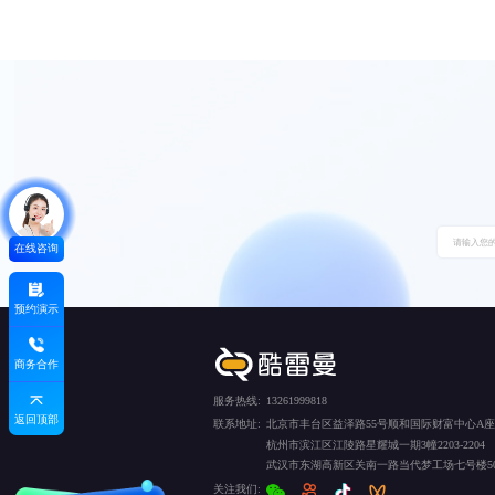
在线咨询
预约演示
商务合作
服务热线:
13261999818
返回顶部
联系地址:
北京市丰台区益泽路55号顺和国际财富中心A座5
杭州市滨江区江陵路星耀城一期3幢2203-2204
武汉市东湖高新区关南一路当代梦工场七号楼50
关注我们: