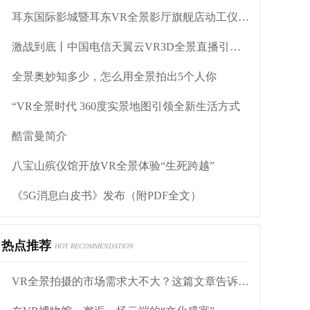
耳东国际影城暨耳东VR全景影厅旗舰店动工仪式盛大举行
激战到底丨中国电信天翼云VR3D全景直播引燃拳击热火
全景奥妙知多少，怎么用全景拍出5个人你
“VR全景时代 360度实景地图引领全新生活方式
酷雷曼简介
八宝山殡仪馆开放VR全景体验“生死跨越”
《5G消息白皮书》发布（附PDF全文）
热点推荐
HOT RECOMMENDATION
VR全景拍摄的市场需求大不大？这篇文章告诉你答案