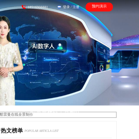
预约演示
登录
/
注册
18516908881
酷雷曼在线全景制作
热文榜单
POPULAR ARTICLA LIST