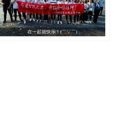
在一起就快乐！(￣▽￣)