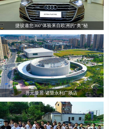
捷骏邀您360°体验来自欧洲的“奥”秘
开元曼居·诸暨永利广场店