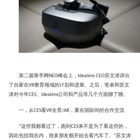
第二届青亭网
峰会上，
苏文涛讲出
NEO
Idealens CEO
了自家在
教育领域的计划和进展。之后，笔者和苏文
VR
涛对今年
、
公司和产品等几个方面聊了聊。
CES
Idealens
一，从
看
全景
，重在国际间的合作交流
CES
VR
/AR
这些我都看过了，跑到
来不是为了看这些的，
“
CES
因此包括我在内，很多朋友都开始去看汽车了。
苏文涛
”