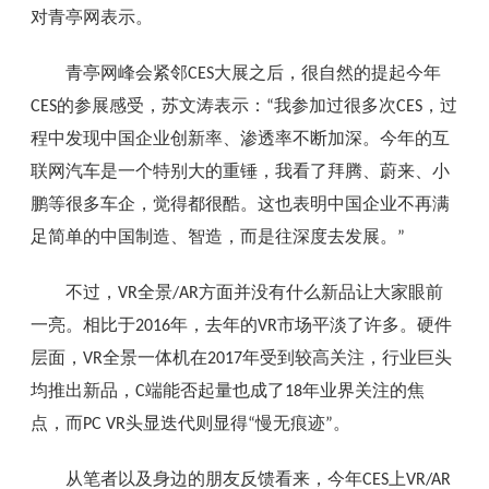
对青亭网表示。
青亭网峰会紧邻
大展之后，很自然的提起今年
CES
的参展感受，苏文涛表示：
我参加过很多次
，过
CES
“
CES
程中发现中国企业创新率、渗透率不断加深。今年的互
联网汽车是一个特别大的重锤，我看了拜腾、蔚来、小
鹏等很多车企，觉得都很酷。这也表明中国企业不再满
足简单的中国制造、智造，而是往深度去发展。
”
不过，
全景
方面并没有什么新品让大家眼前
VR
/AR
一亮。相比于
年，去年的
市场平淡了许多。硬件
2016
VR
层面，
全景一体机在
年受到较高关注，行业巨头
VR
2017
均推出新品，
端能否起量也成了
年业界关注的焦
C
18
点，而
头显迭代则显得
慢无痕迹
。
PC VR
“
”
从笔者以及身边的朋友反馈看来，今年
上
CES
VR/AR