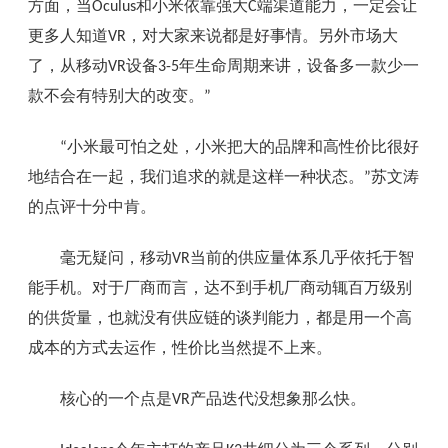
方面，当
和小米依靠强大
端渠道能力，一定会让
Oculus
C
更多人知道
，对大家来说都是好事情。另外市场大
VR
了，从移动
设备
年生命周期来讲，设备多一款少一
VR
3-5
款不会有特别大的改变。
”
小米最可怕之处，小米把大的品牌和高性价比很好
“
地结合在一起，我们追求的就是这样一种状态。
苏文涛
”
的点评十分中肯。
毫无疑问，移动
当前的供应量体系几乎依托于智
VR
能手机。对于厂商而言，达不到手机厂商动辄百万级别
的供货量，也就没有供应链的谈判能力，都是用一个高
成本的方式去运作，性价比当然提不上来。
核心的一个点是
产品迭代没想象那么快。
VR