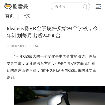
首页
正文
Idealens将VR全景硬件卖给94个学校，今
年计划每月出货24000台
2018-02-09 10:35:34
今年
最大的一个变化是中国企业的渗透、创新
“
CES
要更丰富，尤其是汽车方面，但
全景
方面我们看
VR
/AR
到的新东西并不多，
前不久刚从美国
回来的苏文涛
”
CES
说到。