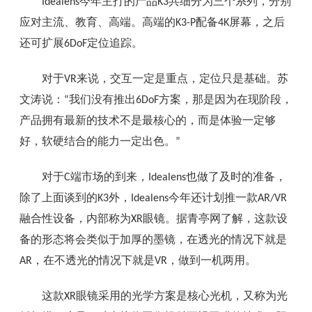
今年主打的产品
共细分为三个系列，分别
Idealens
K3
应对主流、教育、高端。高端的
配备
屏幕，之后
K3-P
4K
还可扩展
定位追踪。
6DoF
对于
来说，交互一定是重点，定位只是基础。苏
VR
文涛说：
我们没有推出
方案，那是因为在现阶段，
“
6DoF
产品拥有最新的技术不是最核心的，而是体验一定够
好，软硬结合的能力一定出色。
”
对于
端市场的到来，
也做了及时的准备，
C
Idealens
除了上面谈到的
外，
今年还计划推一款
K3
Idealens
AR/VR
融合性设备，内部称为
眼镜。据青亭网了解，这款设
XR
备的形态将会类似于加厚的墨镜，在透光的情况下就是
，在不透光的情况下就是
，做到一机两用。
AR
VR
这款
眼镜采用的光学方案是核心光机，又称为光
XR