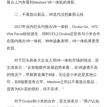
展台上均有看到
一体机的身影。
Idealens VR
二，不着急出新品，
迭代没想象那么快
VR
年业内巨头均推出
一体机，
、
2017
VR
Oculus Go
HTC
纷纷诞生，同时
上
还宣布与小米合作
Vive Focus
CES
Oculus
在国内推出
一体机，种种迹象表明，
一体机将更受
VR
VR
欢迎。
对于巨头和各大企业入局
一体机市场的情况，苏
VR
文涛表示：
从智能硬件发展趋势来看
，在
渗透不高
“
·
VR
的情况下，早期赛道属于
端，无论是小米还是其他公
B
司，在
端赛道有点窄。
之所以不着急出新品，
B
Idealens
是因为
卖的很好，供不应求。
K2+
”
对于
和小米的合作，苏文涛表示：
用户认知
Oculus
“