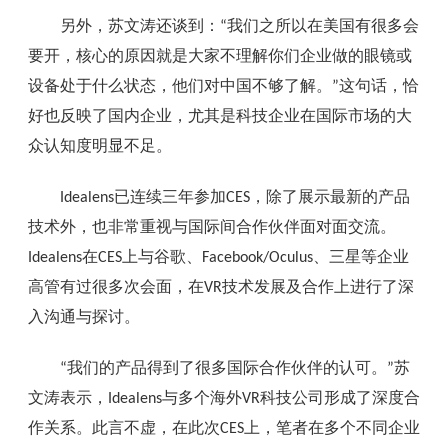
另外，苏文涛还谈到：
我们之所以在美国有很多会
“
要开，核心的原因就是大家不理解你们企业做的眼镜或
设备处于什么状态，他们对中国不够了解。
这句话，恰
”
好也反映了国内企业，尤其是科技企业在国际市场的大
众认知度明显不足。
已连续三年参加
，除了展示最新的产品
Idealens
CES
技术外，也非常重视与国际间合作伙伴面对面交流。
在
上与谷歌、
、三星等企业
Idealens
CES
Facebook/Oculus
高管有过很多次会面，在
技术发展及合作上进行了深
VR
入沟通与探讨。
我们的产品得到了很多国际合作伙伴的认可。
苏
“
”
文涛表示，
与多个海外
科技公司形成了深度合
Idealens
VR
作关系。此言不虚，在此次
上，笔者在多个不同企业
CES