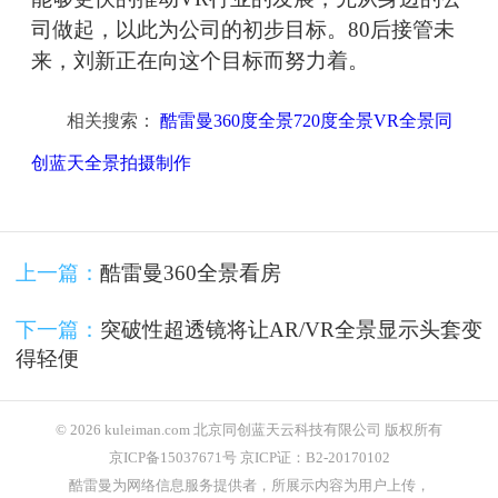
司做起，以此为公司的初步目标。80后接管未
来，刘新正在向这个目标而努力着。
相关搜索：
酷雷曼360度全景720度全景VR全景同
创蓝天全景拍摄制作
上一篇：
酷雷曼360全景看房
下一篇：
突破性超透镜将让AR/VR全景显示头套变
得轻便
© 2026 kuleiman.com 北京同创蓝天云科技有限公司 版权所有
京ICP备15037671号 京ICP证：B2-20170102
酷雷曼为网络信息服务提供者，所展示内容为用户上传，