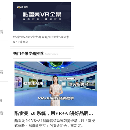
；
看
对话VR&AR行业大咖 聚焦2018亚洲VR全景
&AR博览会
热门全景专题推荐
Partner column
、
看
游
看
酷雷曼 5.0 系统，用VR+AI讲好品牌故事
酷雷曼 5.0 VR+AI 智能营销系统强势登场，以「沉浸
式体验 × 智能化交互」的黄金组合，重新定...