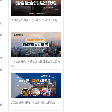
全景奥妙知多少，怎么用全景拍出5个人你
是
看
4条
“VR全景时代 360度实景地图引领全新生活方
式
看
引
八宝山殡仪馆开放VR全景体验“生死跨越”
看