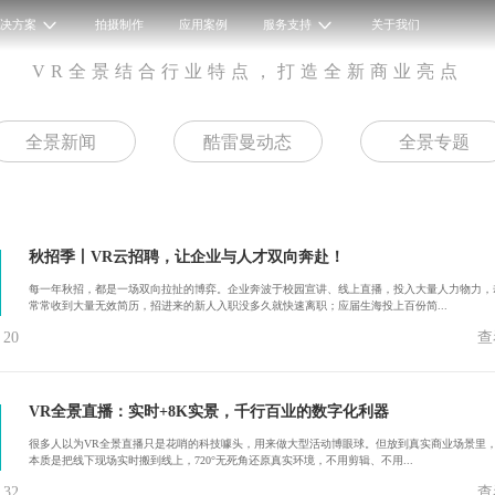
解决方案
拍摄制作
应用案例
服务支持
关于我们
VR全景结合行业特点，打造全新商业亮点
全景新闻
酷雷曼动态
全景专题
秋招季丨VR云招聘，让企业与人才双向奔赴！
每一年秋招，都是一场双向拉扯的博弈。企业奔波于校园宣讲、线上直播，投入大量人力物力，
常常收到大量无效简历，招进来的新人入职没多久就快速离职；应届生海投上百份简...
20
查
VR全景直播：实时+8K实景，千行百业的数字化利器
很多人以为VR全景直播只是花哨的科技噱头，用来做大型活动博眼球。但放到真实商业场景里
本质是把线下现场实时搬到线上，720°无死角还原真实环境，不用剪辑、不用...
32
查