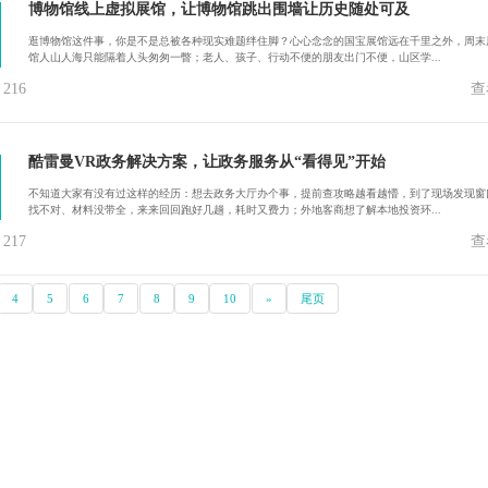
博物馆线上虚拟展馆，让博物馆跳出围墙让历史随处可及
逛博物馆这件事，你是不是总被各种现实难题绊住脚？心心念念的国宝展馆远在千里之外，周末
馆人山人海只能隔着人头匆匆一瞥；老人、孩子、行动不便的朋友出门不便，山区学...
216
查
酷雷曼VR政务解决方案，让政务服务从“看得见”开始
不知道大家有没有过这样的经历：想去政务大厅办个事，提前查攻略越看越懵，到了现场发现窗
找不对、材料没带全，来来回回跑好几趟，耗时又费力；外地客商想了解本地投资环...
217
查
4
5
6
7
8
9
10
»
尾页