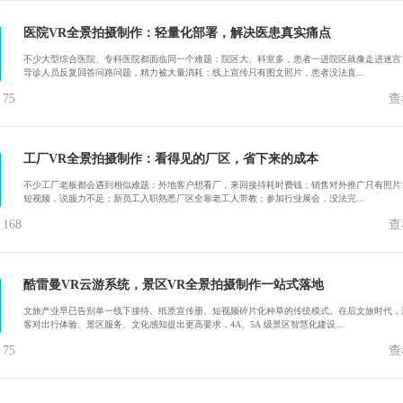
医院VR全景拍摄制作：轻量化部署，解决医患真实痛点
不少大型综合医院、专科医院都面临同一个难题：院区大、科室多，患者一进院区就像走进迷宫
导诊人员反复回答问路问题，精力被大量消耗；线上宣传只有图文照片，患者没法直...
75
查
工厂VR全景拍摄制作：看得见的厂区，省下来的成本
不少工厂老板都会遇到相似难题：外地客户想看厂，来回接待耗时费钱；销售对外推广只有照片
短视频，说服力不足；新员工入职熟悉厂区全靠老工人带教；参加行业展会，没法完...
168
查
酷雷曼VR云游系统，景区VR全景拍摄制作一站式落地
文旅产业早已告别单一线下接待、纸质宣传册、短视频碎片化种草的传统模式。在后文旅时代，
客对出行体验、景区服务、文化感知提出更高要求，4A、5A 级景区智慧化建设...
75
查