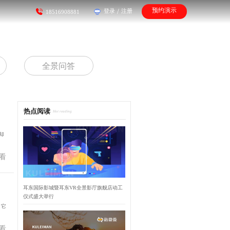
预约演示
登录
/
注册
18516908881
全景问答
热点阅读
Hot reading
却
看
耳东国际影城暨耳东VR全景影厅旗舰店动工
仪式盛大举行
，它
看