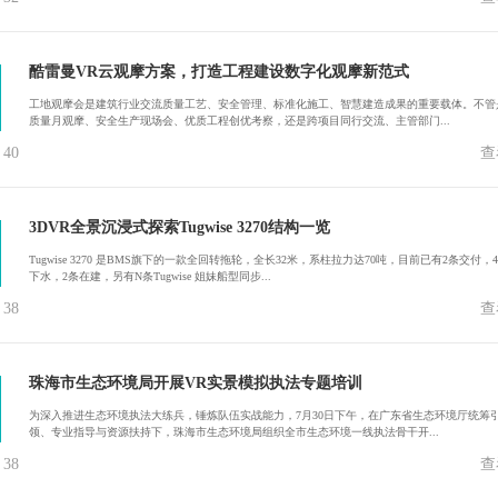
酷雷曼VR云观摩方案，打造工程建设数字化观摩新范式
工地观摩会是建筑行业交流质量工艺、安全管理、标准化施工、智慧建造成果的重要载体。不管
质量月观摩、安全生产现场会、优质工程创优考察，还是跨项目同行交流、主管部门...
40
查
3DVR全景沉浸式探索Tugwise 3270结构一览
Tugwise 3270 是BMS旗下的一款全回转拖轮，全长32米，系柱拉力达70吨，目前已有2条交付，
下水，2条在建，另有N条Tugwise 姐妹船型同步...
38
查
珠海市生态环境局开展VR实景模拟执法专题培训
为深入推进生态环境执法大练兵，锤炼队伍实战能力，7月30日下午，在广东省生态环境厅统筹
领、专业指导与资源扶持下，珠海市生态环境局组织全市生态环境一线执法骨干开...
38
查