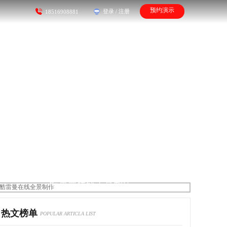
预约演示
登录
/
注册
18516908881
酷雷曼在线全景制作
热文榜单
POPULAR ARTICLA LIST