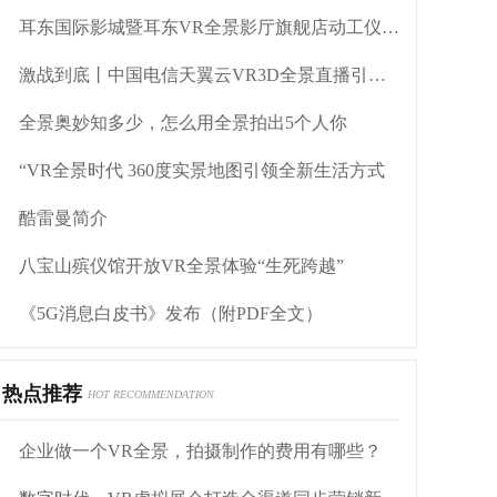
耳东国际影城暨耳东VR全景影厅旗舰店动工仪式盛大举行
激战到底丨中国电信天翼云VR3D全景直播引燃拳击热火
全景奥妙知多少，怎么用全景拍出5个人你
“VR全景时代 360度实景地图引领全新生活方式
酷雷曼简介
八宝山殡仪馆开放VR全景体验“生死跨越”
《5G消息白皮书》发布（附PDF全文）
热点推荐
HOT RECOMMENDATION
企业做一个VR全景，拍摄制作的费用有哪些？