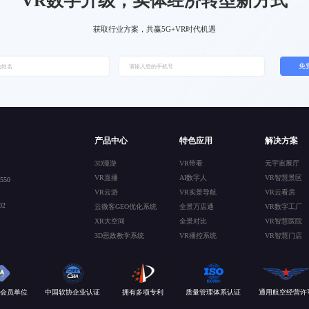
VR数字升级，实体经济转型新方式
获取行业方案，共赢5G+VR时代机遇
免
产品中心
特色应用
解决方案
3D漫游
VR带看
元宇宙展厅
VR直播
AI数字人
VR智慧景区
50
VR云游
VR实景导航
VR云看房
2
云微客GEO优化系统
全景万店通
VR数字工厂
XR大空间
全景对比
VR智慧医院
3D思政教学系统
VR播控系统
VR智慧门店
会员单位
中国软协企业认证
拥有多项专利
质量管理体系认证
通用航空经营许