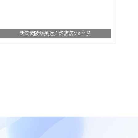
武汉黄陂华美达广场酒店VR全景