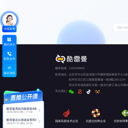
在线咨询
预约演示
商务合作
服务热线:
13261999818
返回顶部
联系地址:
北京市丰台区益泽路55号顺和国际财富中心A座5
杭州市滨江区江陵路星耀城一期3幢2203-2204
武汉市东湖高新区关南一路当代梦工场七号楼50
关注我们:
酷雷曼系统功能更新讲解
2026/08/04 周二 17:00
酷雷曼后台基础设置和视角功能详解
国家高新技术企业
北股交挂牌企业
北软协理事
2026/07/31 周五 16:00