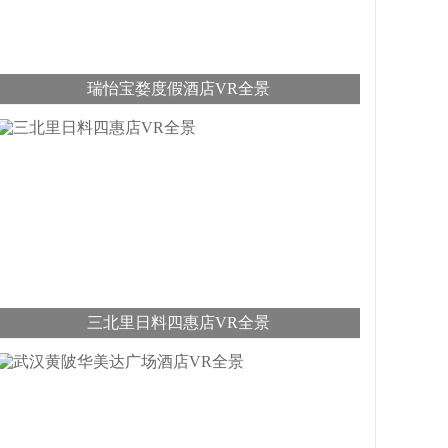
瑞怡宝婺度假酒店VR全景
三北里日料四惠店VR全景